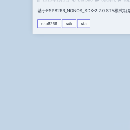
基于ESP8266_NONOS_SDK-2.2.0 ST
esp8266
sdk
sta