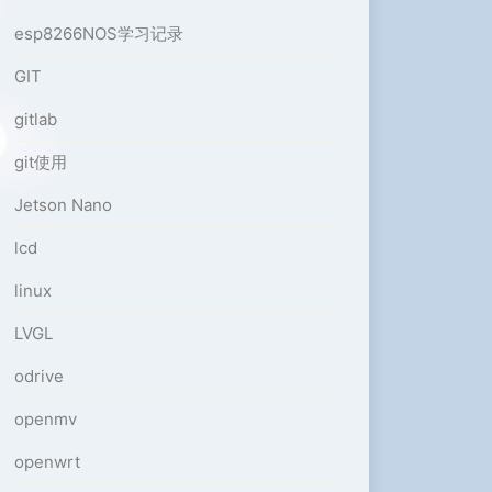
esp8266NOS学习记录
GIT
gitlab
git使用
Jetson Nano
lcd
linux
LVGL
odrive
openmv
openwrt