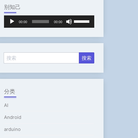
别知己
音
使
00:00
00:00
频
用
播
上
放
/
器
下
箭
头
键
来
增
高
分类
或
降
AI
低
音
Android
量。
arduino