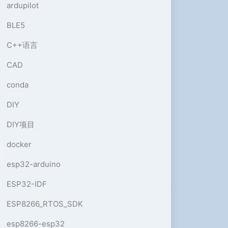
ardupilot
BLE5
C++语言
CAD
conda
DIY
DIY项目
docker
esp32-arduino
ESP32-IDF
ESP8266_RTOS_SDK
esp8266-esp32