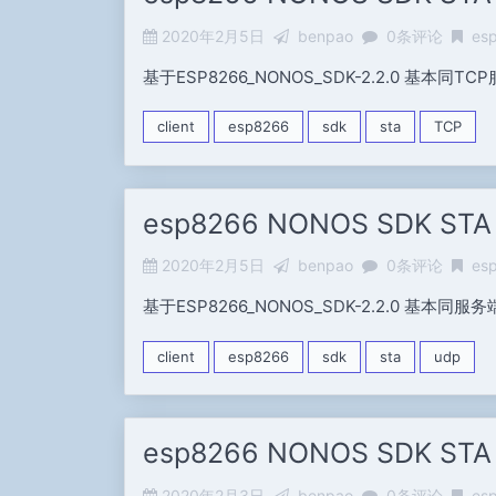
2020年2月5日
benpao
0条评论
es
基于ESP8266_NONOS_SDK-2.2.0 基本
client
esp8266
sdk
sta
TCP
esp8266 NONOS SDK S
2020年2月5日
benpao
0条评论
es
基于ESP8266_NONOS_SDK-2.2.0 基
client
esp8266
sdk
sta
udp
esp8266 NONOS SDK ST
2020年2月3日
benpao
0条评论
es