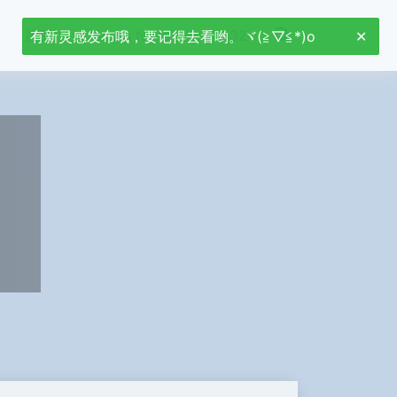
首页
Jetson Nano
stm32
有新灵感发布哦，要记得去看哟。ヾ(≧▽≦*)o