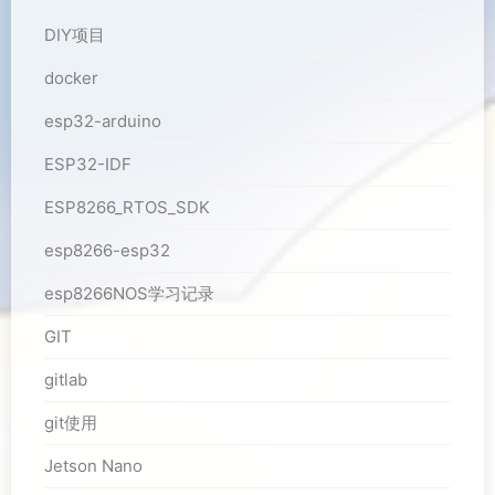
DIY项目
docker
esp32-arduino
ESP32-IDF
ESP8266_RTOS_SDK
esp8266-esp32
esp8266NOS学习记录
GIT
gitlab
git使用
Jetson Nano