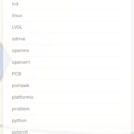
lcd
linux
LVGL
odrive
openmv
openwrt
PCB
pixhawk
platformio
problem
python
pytorch