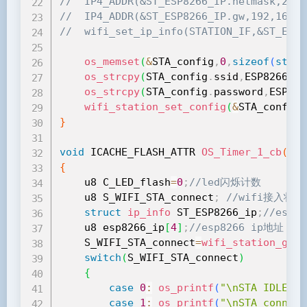
//	IP4_ADDR(&ST_ESP8266_IP.netmask,
//	IP4_ADDR(&ST_ESP8266_IP.gw,192,1
//	wifi_set_ip_info(STATION_IF,&ST
os_memset
(
&
STA_config
,
0
,
sizeof
(
struc
os_strcpy
(
STA_config
.
ssid
,
ESP8266_ST
os_strcpy
(
STA_config
.
password
,
ESP826
wifi_station_set_config
(
&
STA_config
)
}
void
 ICACHE_FLASH_ATTR 
OS_Timer_1_cb
(
voi
{
    u8 C_LED_flash
=
0
;
//led闪烁计数
	u8 S_WIFI_STA_connect
;
//wifi接入状
struct
ip_info
 ST_ESP8266_ip
;
//esp8
	u8 esp8266_ip
[
4
]
;
//esp8266 ip地址
	S_WIFI_STA_connect
=
wifi_station_get_
switch
(
S_WIFI_STA_connect
)
{
case
0
:
os_printf
(
"\nSTA IDLE\n"
case
1
:
os_printf
(
"\nSTA connect