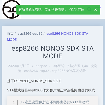
有新灵感发布哦，要记得去看哟。ヾ(≧▽≦*)o
首页
esp8266-esp32
esp8266 NONOS SDK STA
MODE
esp8266 NONOS SDK STA
MODE
2020年2月3日
•
benpao
•
0条评论
浏览次数:1,401 次浏
览
esp8266-esp32
esp8266NOS学习记录
基于ESP8266_NONOS_SDK-2.2.0
STA模式就是esp8266作为客户端正常连接路由器的模式
//这里设置你所在环境路由器的wifi和密码