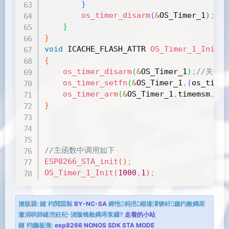
}
os_timer_disarm
(
&
OS_Timer_1
)
;
//
}
}
void
 ICACHE_FLASH_ATTR 
OS_Timer_1_Init
(
u
{
os_timer_disarm
(
&
OS_Timer_1
)
;
//关闭
os_timer_setfn
(
&
OS_Timer_1
,
(
os_timer
os_timer_arm
(
&
OS_Timer_1
,
timemsm
,
 ti
}
//主函数中调用如下
ESP8266_STA_init
(
)
;
OS_Timer_1_Init
(
1000
,
1
)
;
澹版槑:
鏈枃閲囩敤
BY-NC-SA
鍗忚杩涜鎺堟潈锛屽鏃犳敞鏄庡
潎涓哄師鍒涳紝杞浇璇锋敞鏄庤浆鑷?
走着的小站
鏈枃鍦板潃:
esp8266 NONOS SDK STA MODE