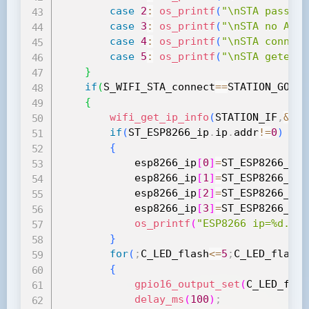
case
2
:
os_printf
(
"\nSTA passwor
case
3
:
os_printf
(
"\nSTA no AP f
case
4
:
os_printf
(
"\nSTA connect
case
5
:
os_printf
(
"\nSTA geted I
}
if
(
S_WIFI_STA_connect
==
STATION_GOT_I
{
wifi_get_ip_info
(
STATION_IF
,
&
ST_
if
(
ST_ESP8266_ip
.
ip
.
addr
!=
0
)
{
			esp8266_ip
[
0
]
=
ST_ESP8266_ip
.
			esp8266_ip
[
1
]
=
ST_ESP8266_ip
.
			esp8266_ip
[
2
]
=
ST_ESP8266_ip
.
			esp8266_ip
[
3
]
=
ST_ESP8266_ip
.
os_printf
(
"ESP8266 ip=%d.%d.
}
for
(
;
C_LED_flash
<=
5
;
C_LED_flash
+
{
gpio16_output_set
(
C_LED_flas
delay_ms
(
100
)
;