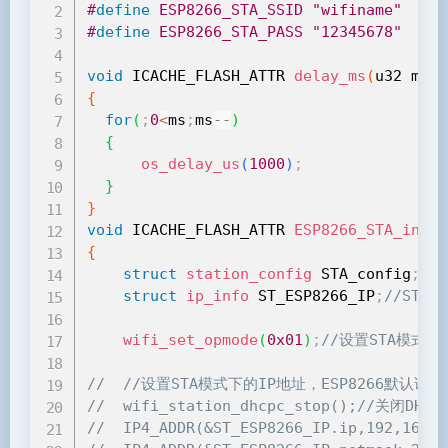
#
define
 ESP8266_STA_SSID "wifiname"
#
define
 ESP8266_STA_PASS "12345678"
void
 ICACHE_FLASH_ATTR 
delay_ms
(
u32 ms
)
{
for
(
;
0
<
ms
;
ms
--
)
{
os_delay_us
(
1000
)
;
}
}
void
 ICACHE_FLASH_ATTR 
ESP8266_STA_init
(
{
struct
station_config
 STA_config
;
//
struct
ip_info
 ST_ESP8266_IP
;
//STA
wifi_set_opmode
(
0x01
)
;
//设置STA模式，
//	//设置STA模式下的IP地址，ESP8266默认
//	wifi_station_dhcpc_stop();//关闭DHCP
//	IP4_ADDR(&ST_ESP8266_IP.ip,192,16