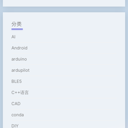
分类
AI
Android
arduino
ardupilot
BLE5
C++语言
CAD
conda
DIY