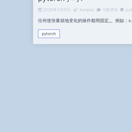
2020年3月5日
benpao
0条评论
py
任何使张量就地变化的操作都用固定_。例如：x.copy
pytorch