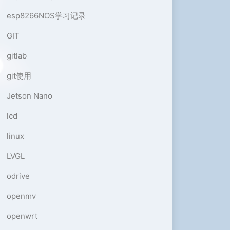
esp8266NOS学习记录
GIT
gitlab
git使用
Jetson Nano
lcd
linux
LVGL
odrive
openmv
openwrt