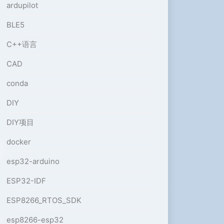
ardupilot
BLE5
C++语言
CAD
conda
DIY
DIY项目
docker
esp32-arduino
ESP32-IDF
ESP8266_RTOS_SDK
esp8266-esp32