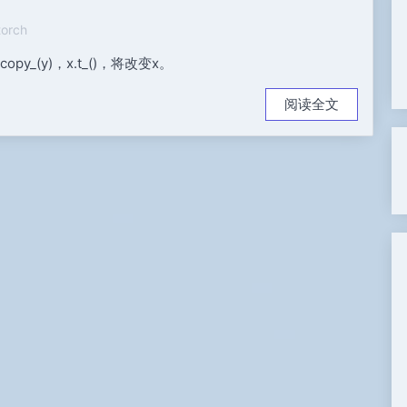
torch
_(y)，x.t_()，将改变x。
阅读全文