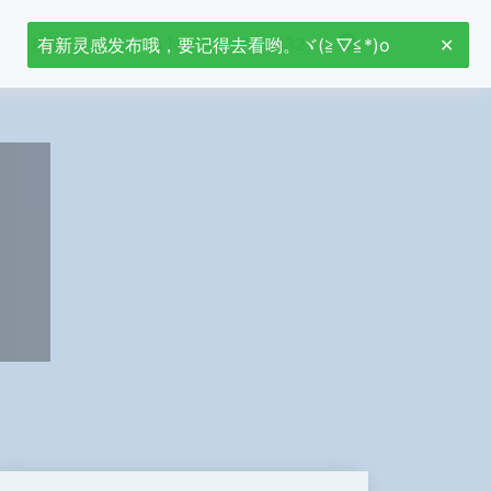
首页
Jetson Nano
stm32
有新灵感发布哦，要记得去看哟。ヾ(≧▽≦*)o