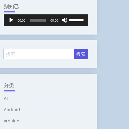
别知己
音
使
00:00
00:00
频
用
播
上
放
/
器
下
箭
头
键
来
增
高
分类
或
降
AI
低
音
Android
量。
arduino