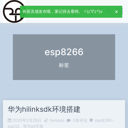
有新灵感发布哦，要记得去看哟。ヾ(≧▽≦*)o
esp8266
标签
华为hilinksdk环境搭建
2020年2月29日
benpao
0条评论
esp8266-
esp32
华为iot开发