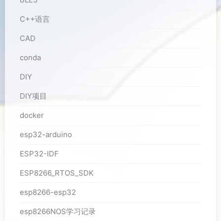
C++语言
CAD
conda
DIY
DIY项目
docker
esp32-arduino
ESP32-IDF
ESP8266_RTOS_SDK
esp8266-esp32
esp8266NOS学习记录