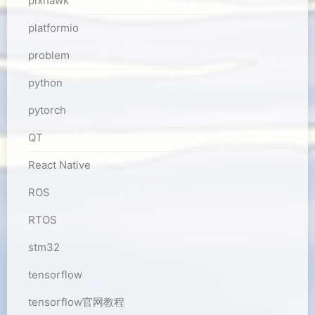
pixhawk
platformio
problem
python
pytorch
QT
React Native
ROS
RTOS
stm32
tensorflow
tensorflow官网教程