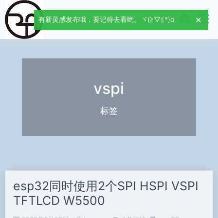
有新灵感发布哦，要记得去看哟。ヾ(≧▽≦*)o
vspi
标签
esp32同时使用2个SPI HSPI VSPI
TFTLCD W5500