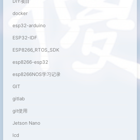
DIY项目
docker
esp32-arduino
ESP32-IDF
ESP8266_RTOS_SDK
esp8266-esp32
esp8266NOS学习记录
GIT
gitlab
git使用
Jetson Nano
lcd