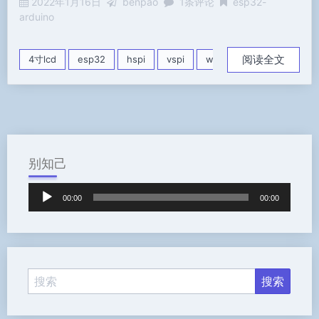
2022年1月16日
benpao
1条评论
esp32-
arduino
阅读全文
4寸lcd
esp32
hspi
vspi
w5500
屏幕
别知己
音
00:00
00:00
频
播
放
器