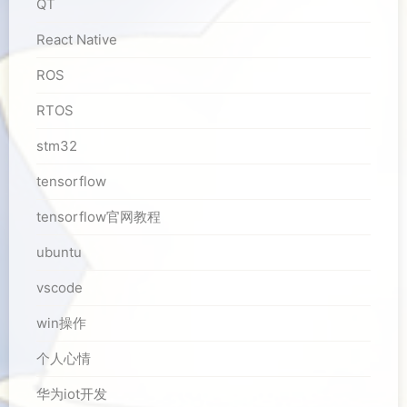
QT
React Native
ROS
RTOS
stm32
tensorflow
tensorflow官网教程
ubuntu
vscode
win操作
个人心情
华为iot开发