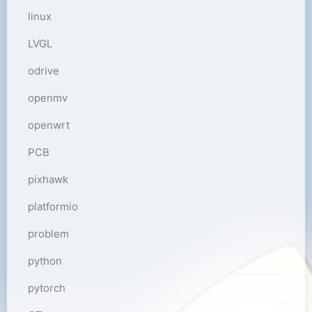
linux
LVGL
odrive
openmv
openwrt
PCB
pixhawk
platformio
problem
python
pytorch