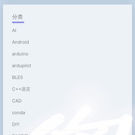
分类
AI
Android
arduino
ardupilot
BLE5
C++语言
CAD
conda
DIY