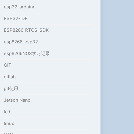
esp32-arduino
ESP32-IDF
ESP8266_RTOS_SDK
esp8266-esp32
esp8266NOS学习记录
GIT
gitlab
git使用
Jetson Nano
lcd
linux