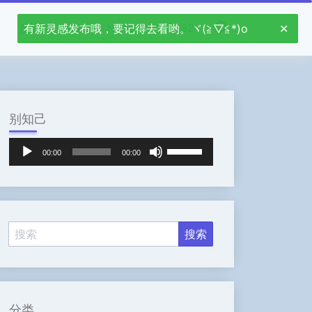
首页
Jetson Nano
stm32
有新灵感发布哦，要记得去看哟。ヾ(≧▽≦*)o
别知己
音
使
00:00
00:00
频
用
播
上
放
/
器
下
箭
头
键
来
增
高
分类