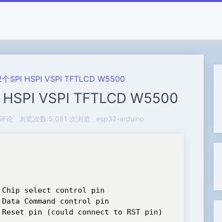
SPI HSPI VSPI TFTLCD W5500
SPI VSPI TFTLCD W5500
条评论
浏览次数:5,081 次浏览
esp32-arduino
Chip select control pin

Data Command control pin

 Reset pin (could connect to RST pin)
