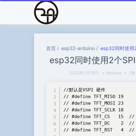
首页
esp32-arduino
esp32同时使用2个
esp32同时使用2个SPI H
2022年1月16日
•
benpao
•
1
//默认是VSPI 硬件

// #define TFT_MISO 19

// #define TFT_MOSI 23

// #define TFT_SCLK 18

// #define TFT_CS   15  // 
// #define TFT_DC    2  // 
// #define TFT_RST   4  //