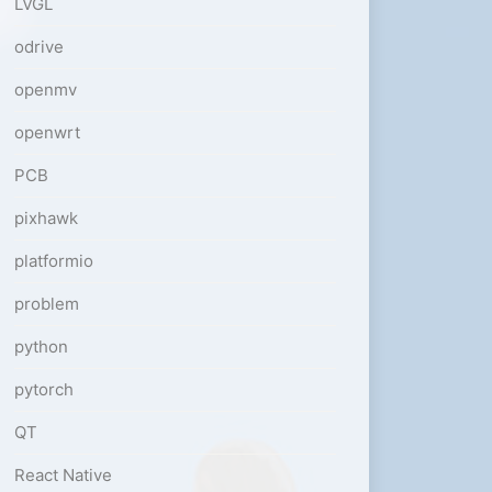
LVGL
odrive
openmv
openwrt
PCB
pixhawk
platformio
problem
python
pytorch
QT
React Native