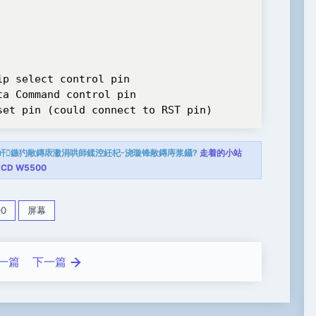
p select control pin

a Command control pin

set pin (could connect to RST pin)
屽鏃犳敞鏄庡潎涓哄師鍒涳紝杞浇璇锋敞鏄庤浆鑷?
走着的小站
LCD W5500
00
屏幕
一篇
下一篇