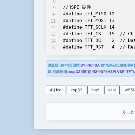
//HSPI 硬件

#define TFT_MISO 12

#define TFT_MOSI 13

#define TFT_SCLK 14

#define TFT_CS   15  // Chi
#define TFT_DC    2  // Dat
#define TFT_RST   4  // Re
澹版槑:
鏈枃閲囩敤
BY-NC-SA
鍗忚杩涜鎺堟潈锛
鏈枃鍦板潃:
esp32同时使用2个SPI HSPI VSPI TFT
4寸lcd
esp32
hspi
vspi
w55
上