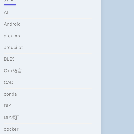
或
降
AI
低
音
Android
量。
arduino
ardupilot
BLE5
C++语言
CAD
conda
DIY
DIY项目
docker