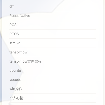
QT
React Native
ROS
RTOS
stm32
tensorflow
tensorflow官网教程
ubuntu
vscode
win操作
个人心情