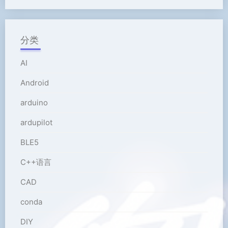
分类
AI
Android
arduino
ardupilot
BLE5
C++语言
CAD
conda
DIY