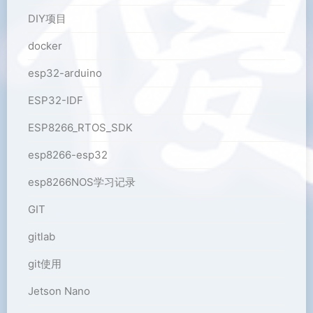
DIY项目
docker
esp32-arduino
ESP32-IDF
ESP8266_RTOS_SDK
esp8266-esp32
esp8266NOS学习记录
GIT
gitlab
git使用
Jetson Nano