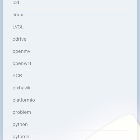
lcd
linux
LVGL
odrive
openmv
openwrt
PCB
pixhawk
platformio
problem
python
pytorch