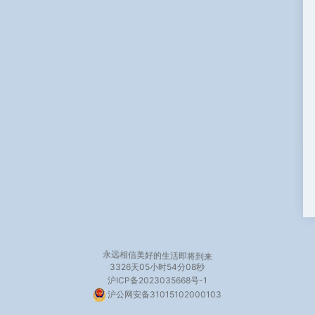
永远相信美好的生活即将到来
3326天
05小时54分09秒
沪ICP备2023035668号-1
沪公网安备31015102000103