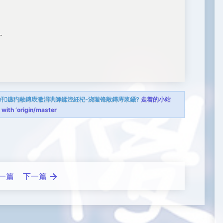


屽鏃犳敞鏄庡潎涓哄師鍒涳紝杞浇璇锋敞鏄庤浆鑷?
走着的小站
 with ‘origin/master
一篇
下一篇