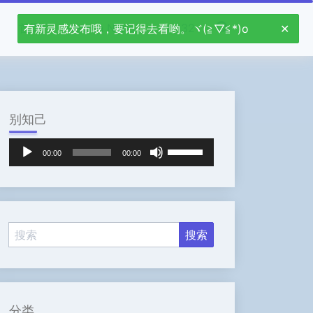
首页
Jetson Nano
stm32
有新灵感发布哦，要记得去看哟。ヾ(≧▽≦*)o
别知己
音
使
00:00
00:00
频
用
播
上
放
/
器
下
箭
头
键
来
增
高
分类