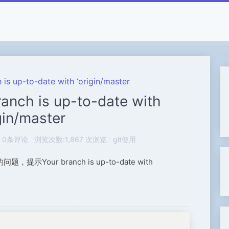
 is up-to-date with ‘origin/master
ranch is up-to-date with
gin/master
0条评论
浏览次数:1,867 次浏览
git使用
our branch is up-to-date with