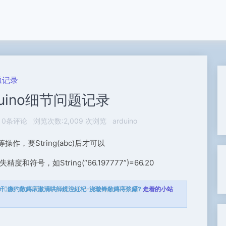
问题记录
rduino细节问题记录
0条评论
浏览次数:2,009 次浏览
arduino
等操作，要String(abc)后才可以
失精度和符号，如String(“66.197777”)=66.20
屽鏃犳敞鏄庡潎涓哄師鍒涳紝杞浇璇锋敞鏄庤浆鑷?
走着的小站