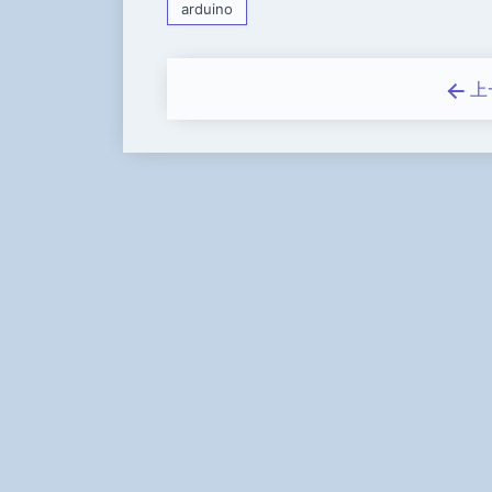
arduino
上