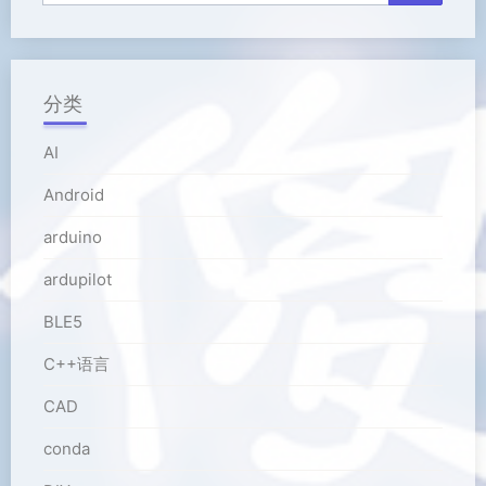
分类
AI
Android
arduino
ardupilot
BLE5
C++语言
CAD
conda