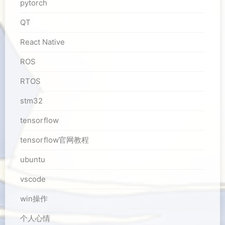
pytorch
QT
React Native
ROS
RTOS
stm32
tensorflow
tensorflow官网教程
ubuntu
vscode
win操作
个人心情