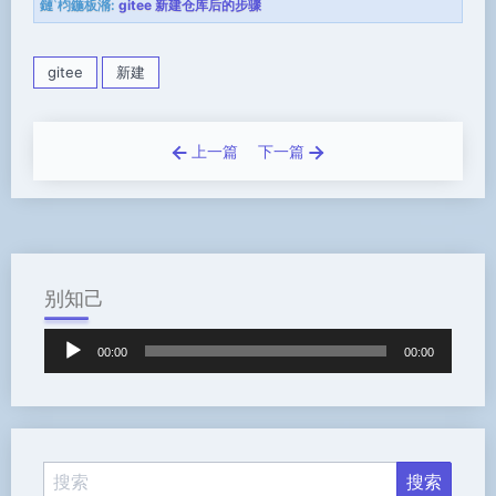
鏈枃鍦板潃:
gitee 新建仓库后的步骤
gitee
新建
上一篇
下一篇
别知己
音
00:00
00:00
频
播
放
器