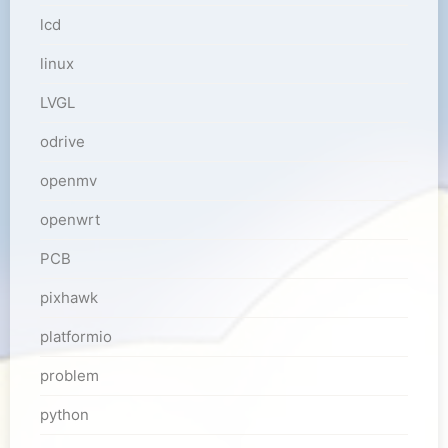
lcd
linux
LVGL
odrive
openmv
openwrt
PCB
pixhawk
platformio
problem
python