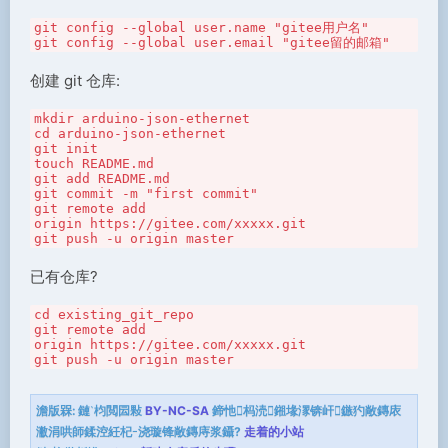
git config --global user.name "gitee用户名"

git config --global user.email "gitee留的邮箱"
创建 git 仓库:
mkdir arduino-json-ethernet

cd arduino-json-ethernet

git init

touch README.md

git add README.md

git commit -m "first commit"

git remote add 
origin https://gitee.com/xxxxx.git 

git push -u origin master
已有仓库?
cd existing_git_repo

git remote add 
origin https://gitee.com/xxxxx.git 

git push -u origin master
澹版槑:
鏈枃閲囩敤
BY-NC-SA
鍗忚杩涜鎺堟潈锛屽鏃犳敞鏄庡
潎涓哄師鍒涳紝杞浇璇锋敞鏄庤浆鑷?
走着的小站