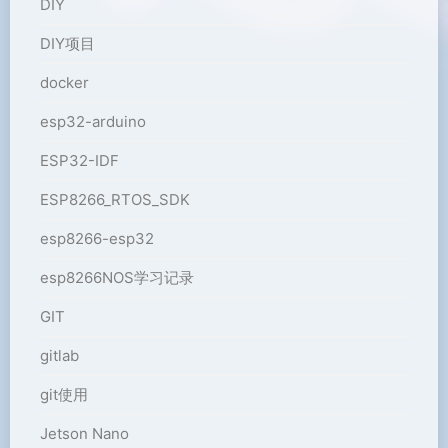
DIY
DIY项目
docker
esp32-arduino
ESP32-IDF
ESP8266_RTOS_SDK
esp8266-esp32
esp8266NOS学习记录
GIT
gitlab
git使用
Jetson Nano