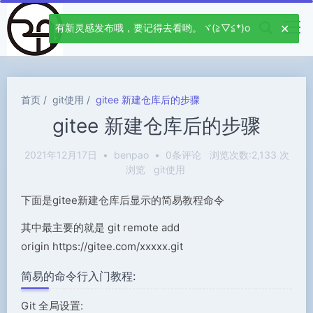
有新灵感发布哦，要记得去看哟。ヾ(≧▽≦*)o
首页
git使用
gitee 新建仓库后的步骤
gitee 新建仓库后的步骤
2021年12月17日
•
benpao
•
0条评论
浏览次数:2,133 次
浏览
git使用
下面是gitee新建仓库后显示的简易教程命令
其中最主要的就是 git remote add
origin https://gitee.com/xxxxx.git
简易的命令行入门教程:
Git 全局设置: