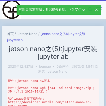
有新灵感发布哦，要记得去看哟。ヾ(≧▽≦*)o
首页
Jetson Nano
jetson nano之(5):jupyter安装
jupyterlab
jetson nano之(5):jupyter安装
jupyterlab
2020年12月27日
•
benpao
•
0条评论
浏览次数:1,841 次
浏览
Jetson Nano
硬件：jetson nano 4G版本

软件：jetson-nano-4gb-jp441-sd-card-image.zip（ 
JP 4.4.1 2020/10/21 ）

软件image最新下载地址：
https://developer.nvidia.com/jetson-nano-sd-
card-image