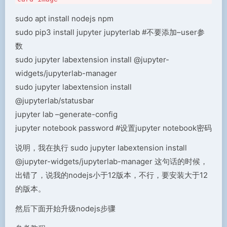
sudo apt install nodejs npm
sudo pip3 install jupyter jupyterlab #不要添加–user参
数
sudo jupyter labextension install @jupyter-
widgets/jupyterlab-manager
sudo jupyter labextension install
@jupyterlab/statusbar
jupyter lab –generate-config
jupyter notebook password #设置jupyter notebook密码
说明，我在执行 sudo jupyter labextension install
@jupyter-widgets/jupyterlab-manager 这句话的时候，
出错了，说我的nodejs小于12版本，不行，要安装大于12
的版本。
然后下面开始升级nodejs步骤