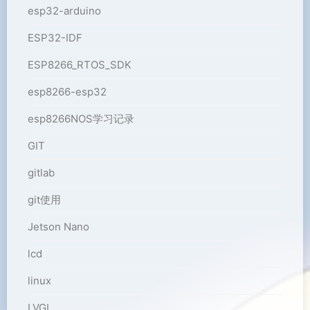
esp32-arduino
ESP32-IDF
ESP8266_RTOS_SDK
esp8266-esp32
esp8266NOS学习记录
GIT
gitlab
git使用
Jetson Nano
lcd
linux
LVGL