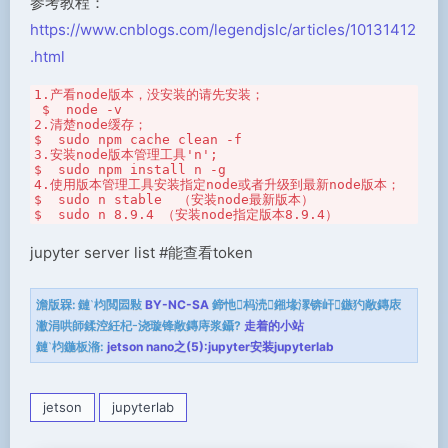
参考教程：
https://www.cnblogs.com/legendjslc/articles/10131412
.html
1.产看node版本，没安装的请先安装；

 $  node -v

2.清楚node缓存；

$  sudo npm cache clean -f  

3.安装node版本管理工具'n';

$  sudo npm install n -g

4.使用版本管理工具安装指定node或者升级到最新node版本；

$  sudo n stable  （安装node最新版本）

$  sudo n 8.9.4 （安装node指定版本8.9.4）
jupyter server list #能查看token
澹版槑:
鏈枃閲囩敤
BY-NC-SA
鍗忚杩涜鎺堟潈锛屽鏃犳敞鏄庡
潎涓哄師鍒涳紝杞浇璇锋敞鏄庤浆鑷?
走着的小站
鏈枃鍦板潃:
jetson nano之(5):jupyter安装jupyterlab
jetson
jupyterlab