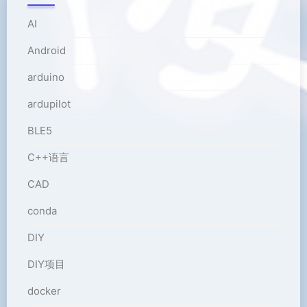
AI
Android
arduino
ardupilot
BLE5
C++语言
CAD
conda
DIY
DIY项目
docker