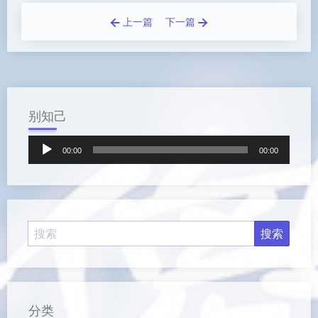
上一篇
下一篇
别知己
音
00:00
00:00
频
播
放
器
分类