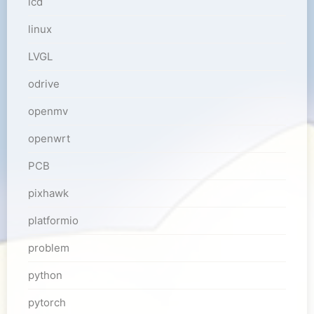
lcd
linux
LVGL
odrive
openmv
openwrt
PCB
pixhawk
platformio
problem
python
pytorch