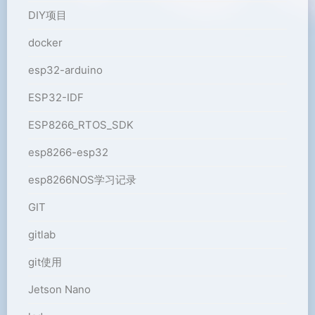
DIY项目
docker
esp32-arduino
ESP32-IDF
ESP8266_RTOS_SDK
esp8266-esp32
esp8266NOS学习记录
GIT
gitlab
git使用
Jetson Nano