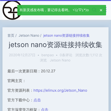
有新灵感发布哦，要记得去看哟。ヾ(≧▽≦*)o
首页
Jetson Nano
jetson nano资源链接持续收集
jetson nano资源链接持续收集
2020年12月27日
•
benpao
•
0条评论
浏览次数:1,112 次
浏览
Jetson Nano
最后一次更新日期：20.12.27
官网主页：
官方资源列表：
https://elinux.org/Jetson_Nano
官方下载中心：
点击
官方深度学习框架：
点击