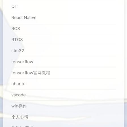
QT
React Native
ROS
RTOS
stm32
tensorflow
tensorflow官网教程
ubuntu
vscode
win操作
个人心情