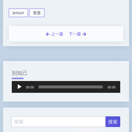
jetson
资源
上一篇
下一篇
别知己
音
00:00
00:00
频
播
放
器