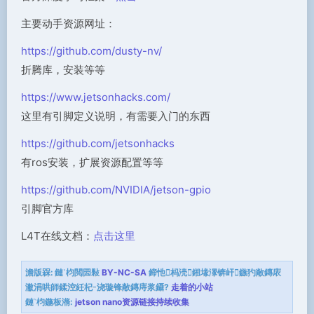
主要动手资源网址：
https://github.com/dusty-nv/
折腾库，安装等等
https://www.jetsonhacks.com/
这里有引脚定义说明，有需要入门的东西
https://github.com/jetsonhacks
有ros安装，扩展资源配置等等
https://github.com/NVIDIA/jetson-gpio
引脚官方库
L4T在线文档：
点击这里
澹版槑:
鏈枃閲囩敤
BY-NC-SA
鍗忚杩涜鎺堟潈锛屽鏃犳敞鏄庡
潎涓哄師鍒涳紝杞浇璇锋敞鏄庤浆鑷?
走着的小站
鏈枃鍦板潃:
jetson nano资源链接持续收集