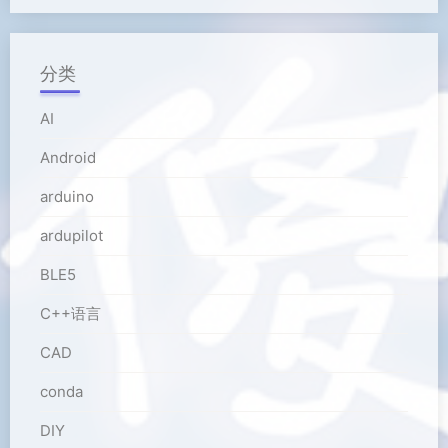
分类
AI
Android
arduino
ardupilot
BLE5
C++语言
CAD
conda
DIY