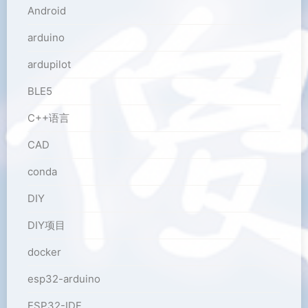
Android
arduino
ardupilot
BLE5
C++语言
CAD
conda
DIY
DIY项目
docker
esp32-arduino
ESP32-IDF