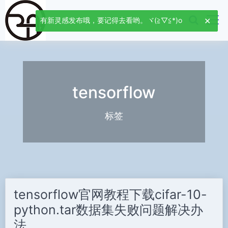
有新灵感发布哦，要记得去看哟。ヾ(≧▽≦*)o
tensorflow
标签
tensorflow官网教程下载cifar-10-
python.tar数据集失败问题解决办
法