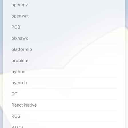
openmv
openwrt
PCB
pixhawk
platformio
problem
python
pytorch
QT
React Native
ROS
RTOS