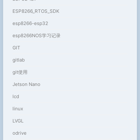
ESP8266_RTOS_SDK
esp8266-esp32
esp8266NOS学习记录
GIT
gitlab
git使用
Jetson Nano
lcd
linux
LVGL
odrive