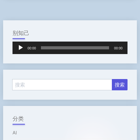
别知己
音
00:00
00:00
频
播
放
器
分类
AI