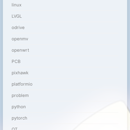
linux
LVGL
odrive
openmv
openwrt
PCB
pixhawk
platformio
problem
python
pytorch
QT