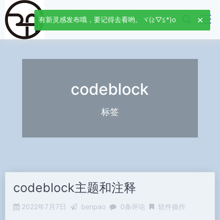
有新灵感发布哦，要记得去看哟。ヾ(≧▽≦*)o
codeblock
标签
codeblock主题和注释
2022年7月7日
benpao
0条评论
软件操作