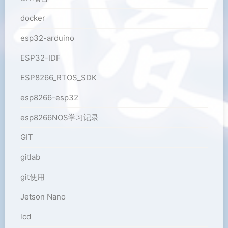
docker
esp32-arduino
ESP32-IDF
ESP8266_RTOS_SDK
esp8266-esp32
esp8266NOS学习记录
GIT
gitlab
git使用
Jetson Nano
lcd