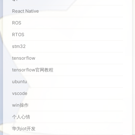
React Native
ROS
RTOS
stm32
tensorflow
tensorflow官网教程
ubuntu
vscode
win操作
个人心情
华为iot开发