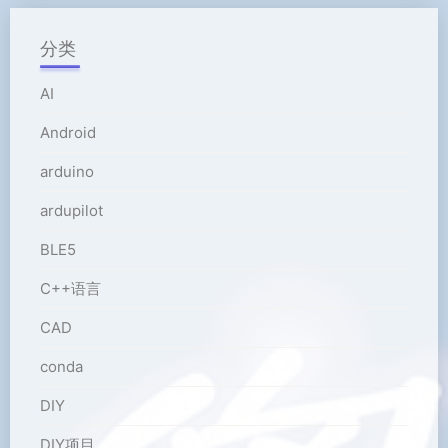
分类
AI
Android
arduino
ardupilot
BLE5
C++语言
CAD
conda
DIY
DIY项目