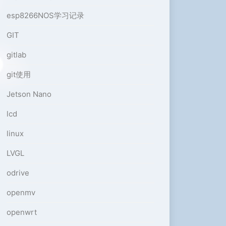
esp8266NOS学习记录
GIT
gitlab
git使用
Jetson Nano
lcd
linux
LVGL
odrive
openmv
openwrt