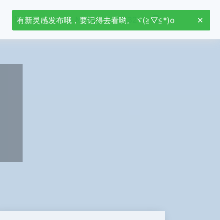
首页
Jetson Nano
stm32
有新灵感发布哦，要记得去看哟。ヾ(≧▽≦*)o