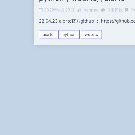
2022年4月23日
benpao
0条评论
li
22.04.23 aiortc官方github ： https://github.co
aiortc
python
webrtc