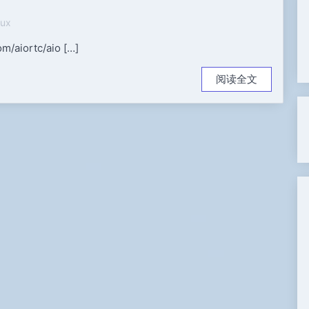
nux
m/aiortc/aio […]
阅读全文