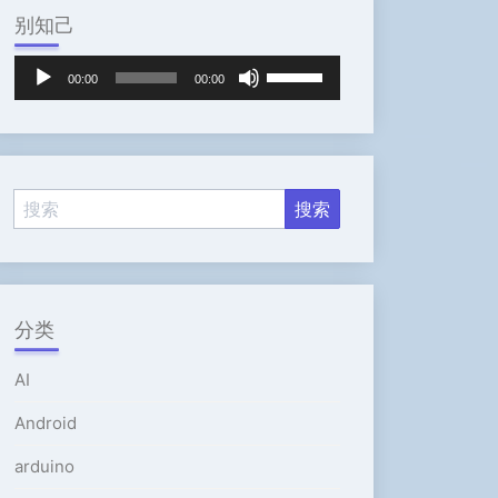
别知己
音
使
00:00
00:00
频
用
播
上
放
/
器
下
箭
头
键
来
增
高
分类
或
降
AI
低
音
Android
量。
arduino