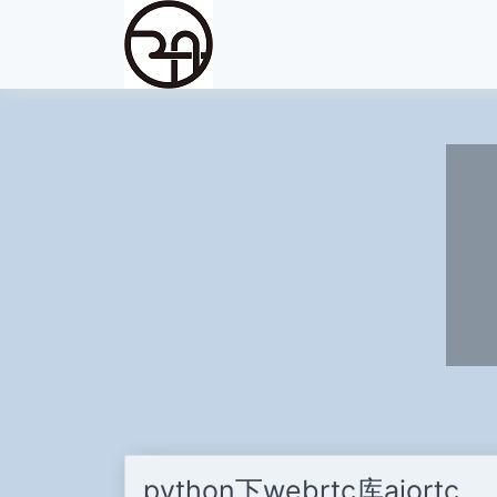
python下webrtc库aiortc