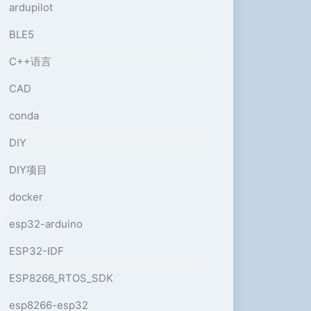
ardupilot
BLE5
C++语言
CAD
conda
DIY
DIY项目
docker
esp32-arduino
ESP32-IDF
ESP8266_RTOS_SDK
esp8266-esp32