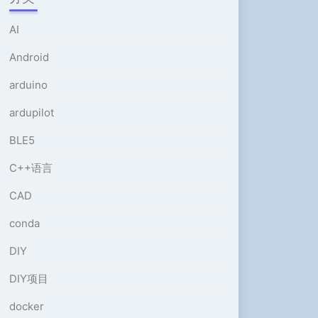
或
降
AI
低
音
Android
量。
arduino
ardupilot
BLE5
C++语言
CAD
conda
DIY
DIY项目
docker