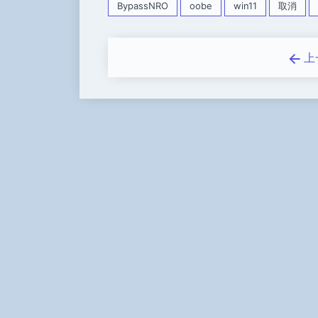
BypassNRO
oobe
win11
取消
上