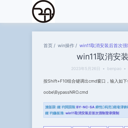
首页
win操作
win11取消安装后首次
win11取消
2023年5月26日
•
benpao
•
按Shift+F10组合键调出cmd窗口，输入如
oobe\BypassNRO.cmd
澹版槑:
鏈枃閲囩敤
BY-NC-SA
鍗忚杩涜鎺堟潈锛
鏈枃鍦板潃:
win11取消安装后首次强制登录限制