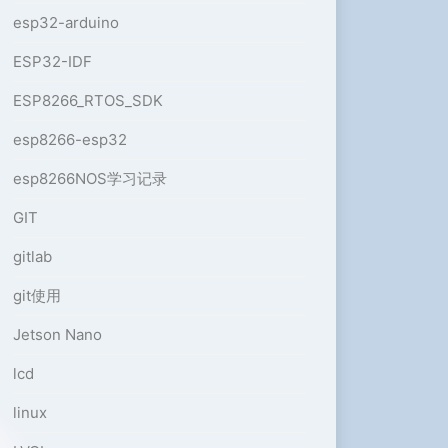
esp32-arduino
ESP32-IDF
ESP8266_RTOS_SDK
esp8266-esp32
esp8266NOS学习记录
GIT
gitlab
git使用
Jetson Nano
lcd
linux