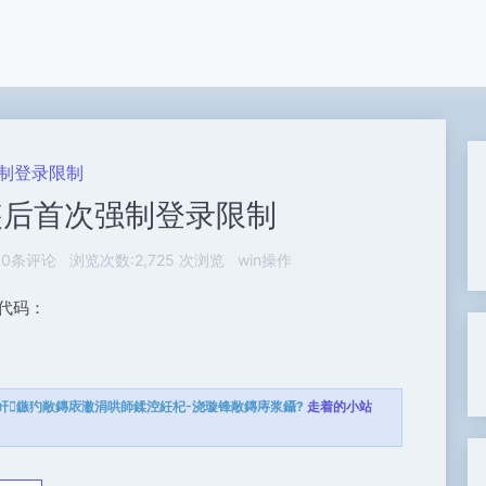
强制登录限制
安装后首次强制登录限制
0条评论
浏览次数:2,725 次浏览
win操作
下代码：
屽鏃犳敞鏄庡潎涓哄師鍒涳紝杞浇璇锋敞鏄庤浆鑷?
走着的小站