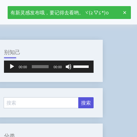
首页
Jetson Nano
stm32
有新灵感发布哦，要记得去看哟。ヾ(≧▽≦*)o
别知己
音
使
00:00
00:00
频
用
播
上
放
/
器
下
箭
头
键
来
增
高
分类