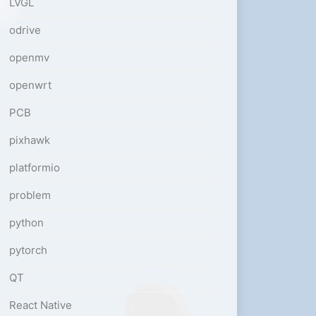
LVGL
odrive
openmv
openwrt
PCB
pixhawk
platformio
problem
python
pytorch
QT
React Native