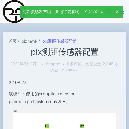
有新灵感发布哦，要记得去看哟。ヾ(≧▽≦*)o
首页
pixhawk
pix测距传感器配置
pix测距传感器配置
2022年8月27日
•
benpao
•
0条评论
浏览次数:2,345 次
浏览
pixhawk
22.08.27
软硬件：使用的ardupilot+mission
planner+pixhawk（cuavV5+）