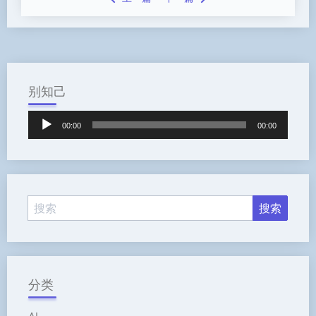
别知己
音
00:00
00:00
频
播
放
器
分类