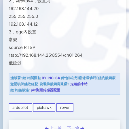
2，网卡ipv4，设置为
192.168.144.20
255.255.255.0
192.168.144.12
3，qgc内设置
常规
source RTSP
rtsp://192.168.144.25:8554/ch01.264
低延迟
澹版槑:
鏈枃閲囩敤
BY-NC-SA
鍗忚杩涜鎺堟潈锛屽鏃犳敞鏄庡
潎涓哄師鍒涳紝杞浇璇锋敞鏄庤浆鑷?
走着的小站
鏈枃鍦板潃:
pix测距传感器配置
ardupilot
pixhawk
rover
上一篇
下一篇