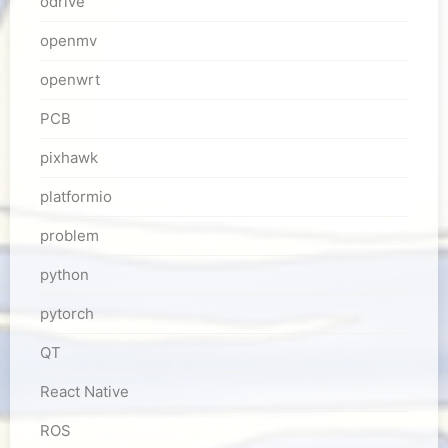
odrive
openmv
openwrt
PCB
pixhawk
platformio
problem
python
pytorch
QT
React Native
ROS