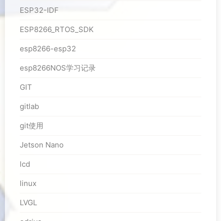
ESP32-IDF
ESP8266_RTOS_SDK
esp8266-esp32
esp8266NOS学习记录
GIT
gitlab
git使用
Jetson Nano
lcd
linux
LVGL