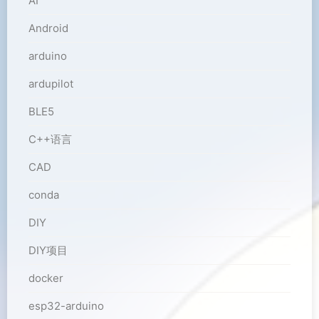
AI
Android
arduino
ardupilot
BLE5
C++语言
CAD
conda
DIY
DIY项目
docker
esp32-arduino