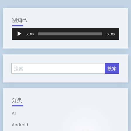
别知己
音
00:00
00:00
频
播
放
器
分类
AI
Android