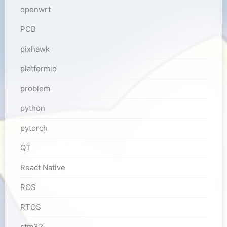
openwrt
PCB
pixhawk
platformio
problem
python
pytorch
QT
React Native
ROS
RTOS
stm32