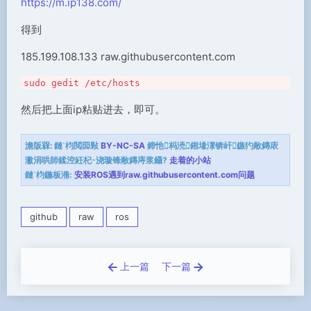
https://m.ip138.com/
得到
185.199.108.133 raw.githubusercontent.com
sudo gedit /etc/hosts
然后把上面ip粘贴进去，即可。
澹版槑:
鏈枃閲囩敤
BY-NC-SA
鍗忚杩涜鎺堟潈锛屽鏃犳敞鏄庡
潎涓哄師鍒涳紝杞浇璇锋敞鏄庤浆鑷?
走着的小站
鏈枃鍦板潃:
安装ROS遇到raw.githubusercontent.com问题
github
raw
ros
上一篇
下一篇