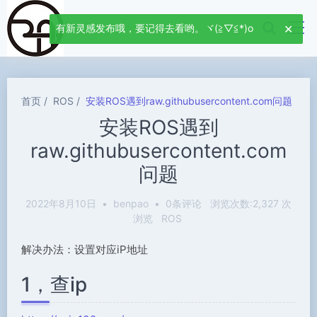
有新灵感发布哦，要记得去看哟。ヾ(≧▽≦*)o
首页
ROS
安装ROS遇到raw.githubusercontent.com问题
安装ROS遇到
raw.githubusercontent.com
问题
2022年8月10日
•
benpao
•
0条评论
浏览次数:2,327 次
浏览
ROS
解决办法：设置对应iP地址
1，查ip