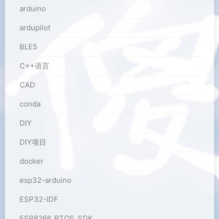
arduino
ardupilot
BLE5
C++语言
CAD
conda
DIY
DIY项目
docker
esp32-arduino
ESP32-IDF
ESP8266_RTOS_SDK