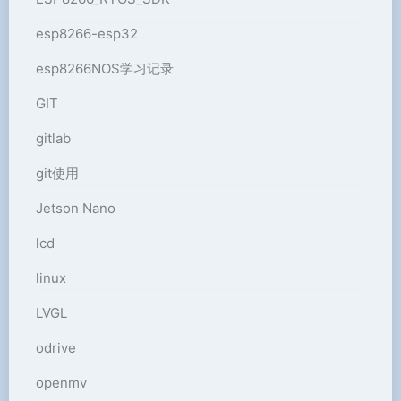
esp8266-esp32
esp8266NOS学习记录
GIT
gitlab
git使用
Jetson Nano
lcd
linux
LVGL
odrive
openmv