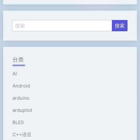
放
器
分类
AI
Android
arduino
ardupilot
BLE5
C++语言