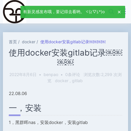
有新灵感发布哦，要记得去看哟。ヾ(≧▽≦*)o
首页
docker
使用docker安装gitlab记录￼￼￼￼
使用docker安装gitlab记录￼￼
￼￼
2022年8月6日
•
benpao
•
0条评论
浏览次数:2,299 次浏
览
docker
gitlab
22.08.06
一，安装
1，黑群晖nas，安装docker，安装gitlab