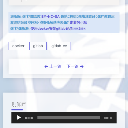
澹版槑:
鏈枃閲囩敤
BY-NC-SA
鍗忚杩涜鎺堟潈锛屽鏃犳敞鏄庡
潎涓哄師鍒涳紝杞浇璇锋敞鏄庤浆鑷?
走着的小站
鏈枃鍦板潃:
使用docker安装gitlab记录￼￼￼￼
docker
gitlab
gitlab-ce
上一篇
下一篇
别知己
音
00:00
00:00
频
播