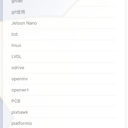
gitlab
git使用
Jetson Nano
lcd
linux
LVGL
odrive
openmv
openwrt
PCB
pixhawk
platformio