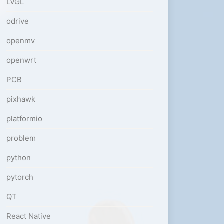
LVGL
odrive
openmv
openwrt
PCB
pixhawk
platformio
problem
python
pytorch
QT
React Native