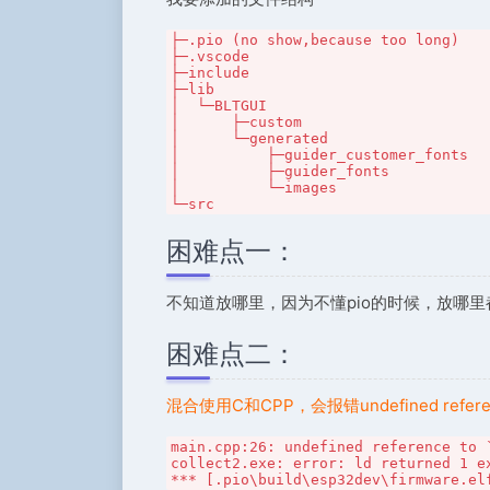
├─.pio (no show,because too long)

├─.vscode

├─include

├─lib

│  └─BLTGUI

│      ├─custom

│      └─generated

│          ├─guider_customer_fonts

│          ├─guider_fonts

│          └─images

└─src
困难点一：
不知道放哪里，因为不懂pio的时候，放哪里
困难点二：
混合使用C和CPP，会报错undefined refer
main.cpp:26: undefined reference to `
collect2.exe: error: ld returned 1 ex
*** [.pio\build\esp32dev\firmware.el