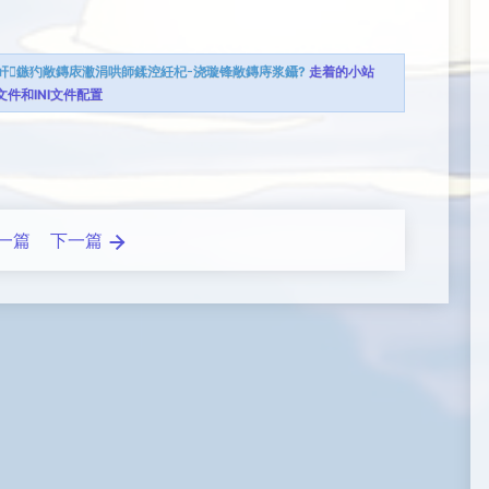
屽鏃犳敞鏄庡潎涓哄師鍒涳紝杞浇璇锋敞鏄庤浆鑷?
走着的小站
N文件和INI文件配置
一篇
下一篇