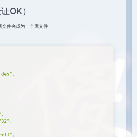
验证OK）
新文件夹成为一个库文件
 des"
,
"
,
f32"
,
++11"
,