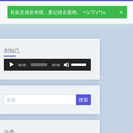
首页
Jetson Nano
stm32
有新灵感发布哦，要记得去看哟。ヾ(≧▽≦*)o
别知己
音
使
00:00
00:00
频
用
播
上
放
/
器
下
箭
头
键
来
增
高
分类