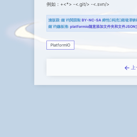
例如：+<*> -<.git/> -<.svn/>
澹版槑:
鏈枃閲囩敤
BY-NC-SA
鍗忚杩涜鎺堟潈锛
鏈枃鍦板潃:
platformio随意添加文件夹和文件JSO
PlatformIO
上