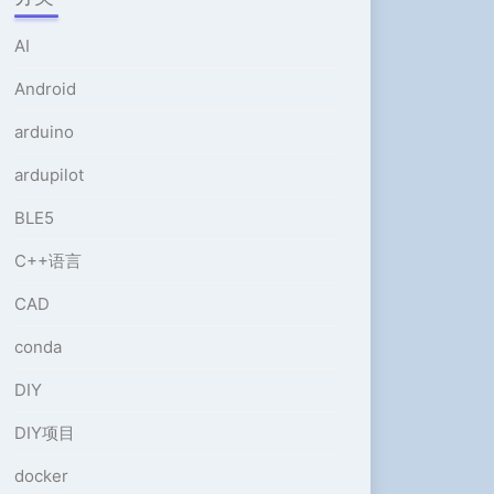
或
降
AI
低
音
Android
量。
arduino
ardupilot
BLE5
C++语言
CAD
conda
DIY
DIY项目
docker