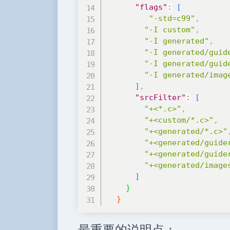
"flags"
:
[
"-std=c99"
,
"-I custom"
,
"-I generated"
,
"-I generated/guid
"-I generated/guid
"-I generated/imag
]
,
"srcFilter"
:
[
"+<*.c>"
,
"+<custom/*.c>"
,
"+<generated/*.c>"
"+<generated/guide
"+<generated/guide
"+<generated/image
]
}
}
最重要的说明点：