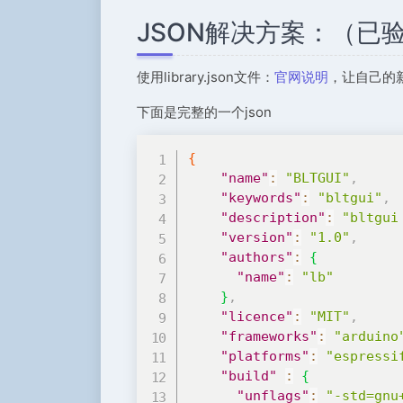
JSON解决方案：（已
使用library.json文件：
官网说明
，让自己的
下面是完整的一个json
{
"name"
:
"BLTGUI"
,
"keywords"
:
"bltgui"
,
"description"
:
"bltgui
"version"
:
"1.0"
,
"authors"
:
{
"name"
:
"lb"
}
,
"licence"
:
"MIT"
,
"frameworks"
:
"arduino
"platforms"
:
"espressi
"build"
:
{
"unflags"
:
"-std=gnu