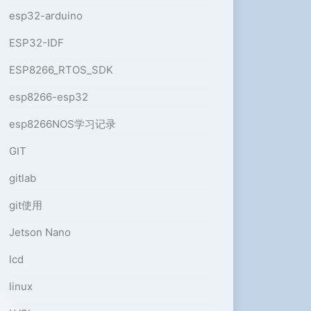
esp32-arduino
ESP32-IDF
ESP8266_RTOS_SDK
esp8266-esp32
esp8266NOS学习记录
GIT
gitlab
git使用
Jetson Nano
lcd
linux