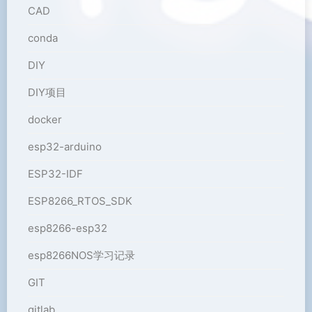
CAD
conda
DIY
DIY项目
docker
esp32-arduino
ESP32-IDF
ESP8266_RTOS_SDK
esp8266-esp32
esp8266NOS学习记录
GIT
gitlab