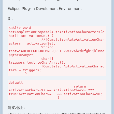
Eclipse Plug-in Develoment Environment
3，
public void 
setCompletionProposalAutoActivationCharacters(c
har[] activationSet) {

		//fCompletionAutoActivationChar
acters = activationSet;

		String 
test="ABCDEFGHIJKLMNOPQRSTUVWXYZabcdefghijklmno
pqrstuvwxyz";

		char[] 
triggers=test.toCharArray();

		fCompletionAutoActivationCharac
ters = triggers;

	}
default:

				return 
activationChar>=97 && activationChar<=122?
true:activationChar>=65 && activationChar<=90;

			}
链接地址：