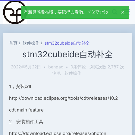
有新灵感发布哦，要记得去看哟。ヾ(≧▽≦*)o
首页
软件操作
stm32cubeide自动补全
stm32cubeide自动补全
2022年5月22日
•
benpao
•
0条评论
浏览次数:2,787 次
浏览
软件操作
1，安装cdt
http://download.eclipse.org/tools/cdt/releases/10.2
cdt main feature
2，安装插件工具
https://download.eclipse.org/releases/photon