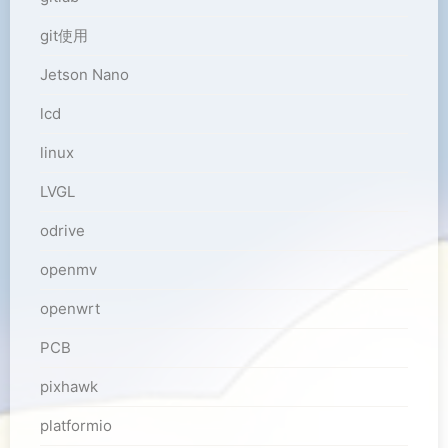
git使用
Jetson Nano
lcd
linux
LVGL
odrive
openmv
openwrt
PCB
pixhawk
platformio