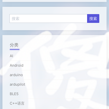
放
器
分类
AI
Android
arduino
ardupilot
BLE5
C++语言