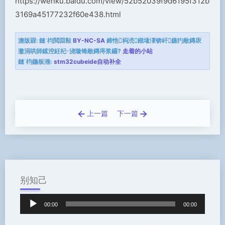
https://wenku.baidu.com/view/52b52039f9d6195f312b
3169a45177232f60e438.html
澹版槑:
鏈枃閲囩敤
BY-NC-SA
鍗忚杩涜鎺堟潈锛屽鏃犳敞鏄庡
潎涓哄師鍒涳紝杞浇璇锋敞鏄庤浆鑷?
走着的小站
鏈枃鍦板潃:
stm32cubeide自动补全
上一篇
下一篇
别知己
音
00:00
00:00
频
播