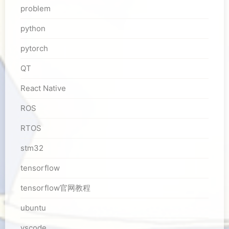
problem
python
pytorch
QT
React Native
ROS
RTOS
stm32
tensorflow
tensorflow官网教程
ubuntu
vscode