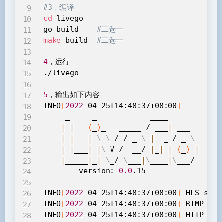
#3，编译
cd
 livego

go build    
#二选一
make
 build  
#二选一
4
，运行

./livego

5
，输出如下内容

INFO
[
2022
-04-25T14:48:37+08:00
]
     _     _            ____

|
|
(
_
)
_   _____ / ___
|
 ___

|
|
|
\
\
 / / _ 
\
|
  _ / _ 
\
|
|
___
|
|
\
 V /  __/ 
|
_
|
|
(
_
)
|
|
_____
|
_
|
\
_/ 
\
___
|
\
____
|
\
___/

        version: 
0.0
.15

INFO
[
2022
-04-25T14:48:37+08:00
]
 HLS serv
INFO
[
2022
-04-25T14:48:37+08:00
]
 RTMP Lis
INFO
[
2022
-04-25T14:48:37+08:00
]
 HTTP-API