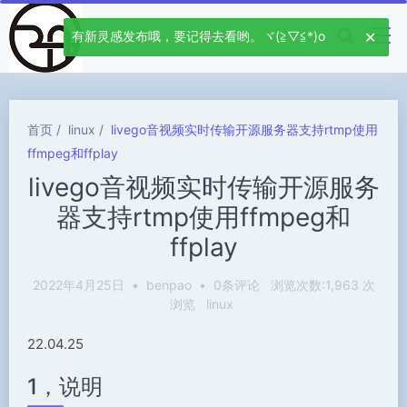
有新灵感发布哦，要记得去看哟。ヾ(≧▽≦*)o
首页
linux
livego音视频实时传输开源服务器支持rtmp使用
ffmpeg和ffplay
livego音视频实时传输开源服务
器支持rtmp使用ffmpeg和
ffplay
2022年4月25日
•
benpao
•
0条评论
浏览次数:1,963 次
浏览
linux
22.04.25
1，说明