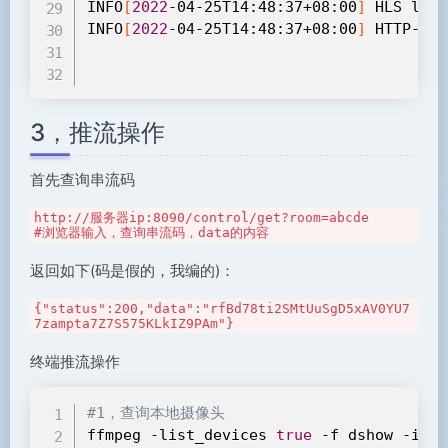
INFO
[
2022
-04-25T14:48:37+08:00
]
 HLS list
INFO
[
2022
-04-25T14:48:37+08:00
]
 HTTP-FLV
3，推流操作
首先查询串流码
http://服务器ip:8090/control/get?room=abcde     
#浏览器输入，查询串流码，data的内容
返回如下(码是假的，我编的)：
{"status":200,"data":"rfBd78ti2SMtUuSgD5xAV0YU7
7zampta7Z7S575KLkIZ9PAm"}
终端推流操作
#1，查询本地摄像头
ffmpeg -list_devices 
true
 -f dshow -i du