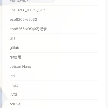
ESP32-IDF
ESP8266_RTOS_SDK
esp8266-esp32
esp8266NOS学习记录
GIT
gitlab
git使用
Jetson Nano
lcd
linux
LVGL
odrive