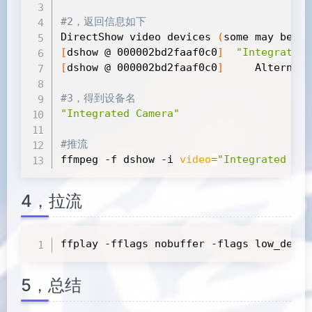
#2，返回信息如下
DirectShow video devices 
(
some may be bo
[
dshow @ 000002bd2faaf0c0
]
"Integrated 
[
dshow @ 000002bd2faaf0c0
]
     Alternati
#3，得到设备名
"Integrated Camera"
#推流
ffmpeg -f dshow -i 
video
=
"Integrated Cam
4，拉流
ffplay -fflags nobuffer -flags low_delay
5，总结