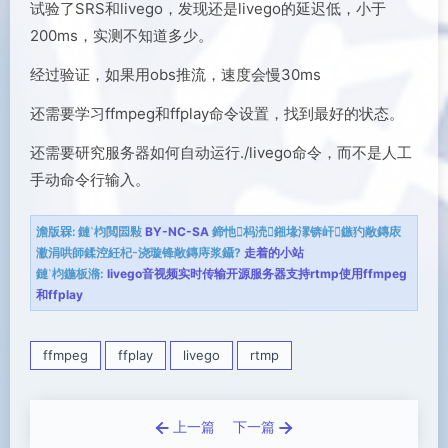
试验了SRS和livego，发现还是livego的延迟低，小于
200ms，实测不知道多少。
经过验证，如果用obs推流，速度会慢30ms
还需要学习ffmpeg和ffplay命令设置，找到最好的状态。
还需要研究服务器如何自动运行./livego命令，而不是人工
手动命令行输入。
澹版槑:
鏈枃閲囩敤
BY-NC-SA
鍗忚杩涜鎺堟潈锛屽鏃犳敞鏄庡
潎涓哄師鍒涳紝杞浇璇锋敞鏄庤浆鑷?
走着的小站
鏈枃鍦板潃:
livego音视频实时传输开源服务器支持rtmp使用ffmpeg
和ffplay
ffmpeg
ffplay
livego
rtmp
上一篇
下一篇