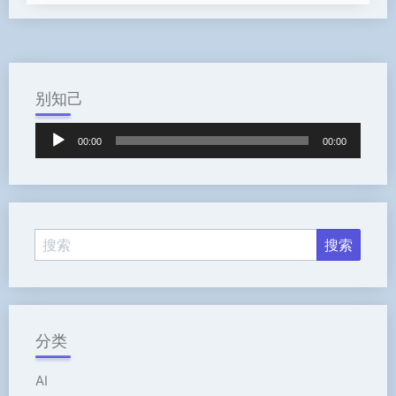
别知己
音
00:00
00:00
频
播
放
器
分类
AI