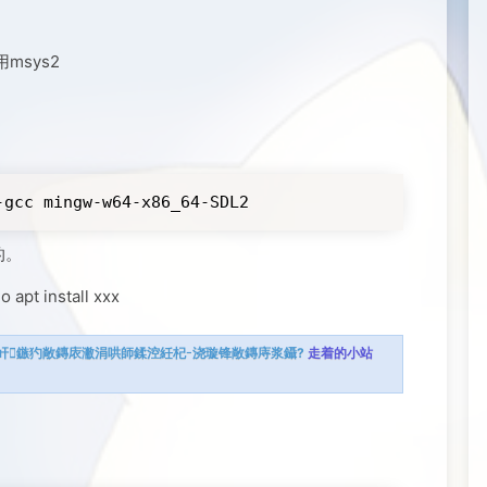
msys2
-gcc mingw-w64-x86_64-SDL2
的。
 install xxx
屽鏃犳敞鏄庡潎涓哄師鍒涳紝杞浇璇锋敞鏄庤浆鑷?
走着的小站