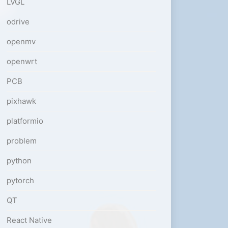
LVGL
odrive
openmv
openwrt
PCB
pixhawk
platformio
problem
python
pytorch
QT
React Native