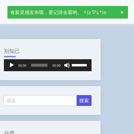
首页
Jetson Nano
stm32
有新灵感发布哦，要记得去看哟。ヾ(≧▽≦*)o
别知己
音
使
00:00
00:00
频
用
播
上
放
/
器
下
箭
头
键
来
增
高
分类