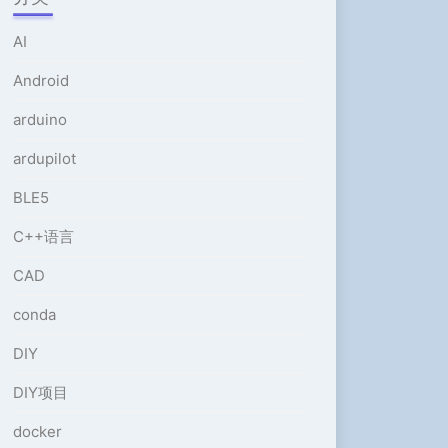
或
降
AI
低
音
Android
量。
arduino
ardupilot
BLE5
C++语言
CAD
conda
DIY
DIY项目
docker