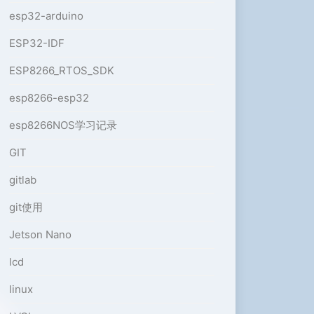
esp32-arduino
ESP32-IDF
ESP8266_RTOS_SDK
esp8266-esp32
esp8266NOS学习记录
GIT
gitlab
git使用
Jetson Nano
lcd
linux