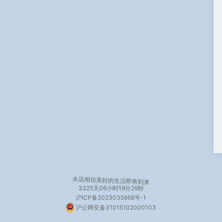
永远相信美好的生活即将到来
3325天
06小时19分30秒
沪ICP备2023035668号-1
沪公网安备31015102000103