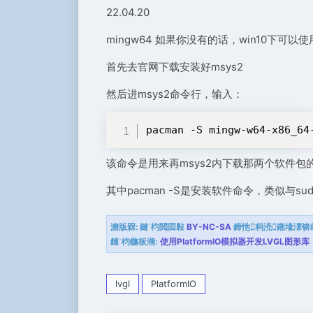
22.04.20
mingw64 如果你没有的话，win10下可以使用
首先去官网下载安装好msys2
然后进msys2命令行，输入：
pacman -S mingw-w64-x86_64
该命令是用来再msys2内下载那两个软件包
其中pacman -S是安装软件命令，类似与sudo apt
澹版槑:
鏈枃閲囩敤
BY-NC-SA
鍗忚杩涜鎺堟潈锛
鏈枃鍦板潃:
使用PlatformIO模拟器开发LVGL图形库
lvgl
PlatformIO