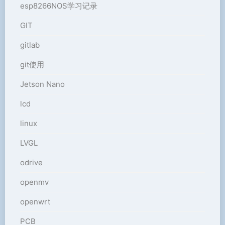
esp8266NOS学习记录
GIT
gitlab
git使用
Jetson Nano
lcd
linux
LVGL
odrive
openmv
openwrt
PCB