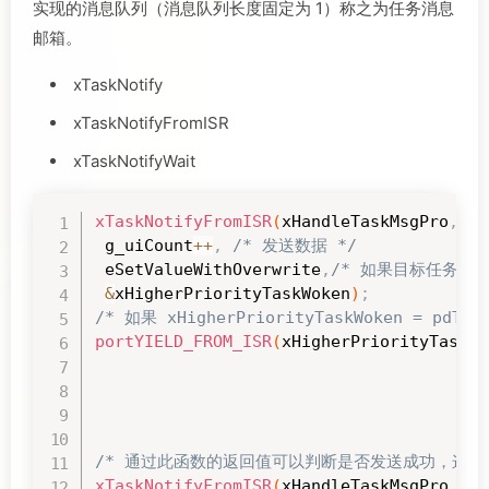
实现的消息队列（消息队列长度固定为 1）称之为任务消息
邮箱。
xTaskNotify
xTaskNotifyFromISR
xTaskNotifyWait
xTaskNotifyFromISR
(
xHandleTaskMsgPro
,
/
 g_uiCount
++
,
/* 发送数据 */
 eSetValueWithOverwrite
,
/* 如果目标任务上
&
xHigherPriorityTaskWoken
)
;
/* 如果 xHigherPriorityTaskWoken =
portYIELD_FROM_ISR
(
xHigherPriorityTaskWo
/* 通过此函数的返回值可以判断是否发送成功，这里
xTaskNotifyFromISR
(
xHandleTaskMsgPro
,
/