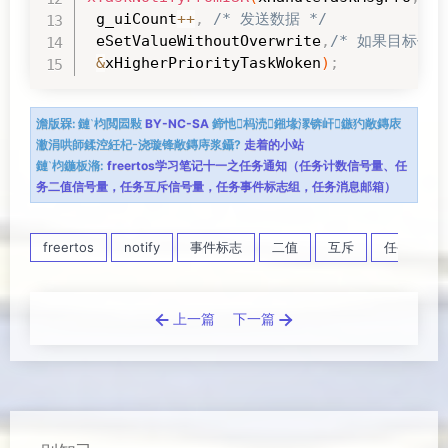
 g_uiCount
++
,
/* 发送数据 */
 eSetValueWithoutOverwrite
,
/* 如果目标任
&
xHigherPriorityTaskWoken
)
;
澹版槑:
鏈枃閲囩敤
BY-NC-SA
鍗忚杩涜鎺堟潈锛屽鏃犳敞鏄庡
潎涓哄師鍒涳紝杞浇璇锋敞鏄庤浆鑷?
走着的小站
鏈枃鍦板潃:
freertos学习笔记十一之任务通知（任务计数信号量、任
务二值信号量，任务互斥信号量，任务事件标志组，任务消息邮箱）
freertos
notify
事件标志
二值
互斥
任务通知
上一篇
下一篇