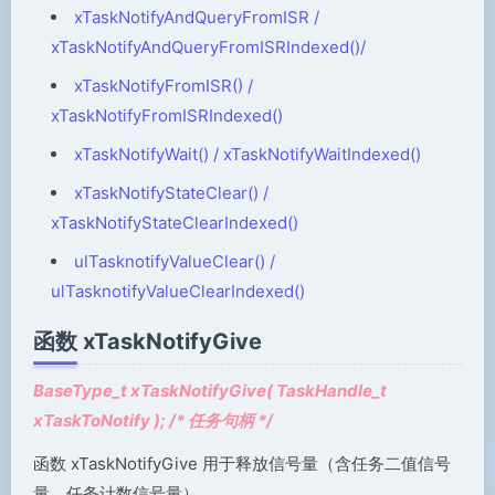
xTaskNotifyAndQueryFromISR /
xTaskNotifyAndQueryFromISRIndexed()/
xTaskNotifyFromISR() /
xTaskNotifyFromISRIndexed()
xTaskNotifyWait() / xTaskNotifyWaitIndexed()
xTaskNotifyStateClear() /
xTaskNotifyStateClearIndexed()
ulTasknotifyValueClear() /
ulTasknotifyValueClearIndexed()
函数 xTaskNotifyGive
BaseType_t xTaskNotifyGive( TaskHandle_t
xTaskToNotify ); /* 任务句柄 */
函数 xTaskNotifyGive 用于释放信号量（含任务二值信号
量，任务计数信号量）。