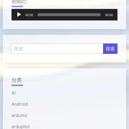
别知己
音
00:00
00:00
频
播
放
器
分类
AI
Android
arduino
ardupilot