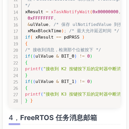
*/
xResult 
=
xTaskNotifyWait
(
0x00000000
,
0xFFFFFFFF
,
&
ulValue
,
/* 保存 ulNotifiedValue 到变量 
 xMaxBlockTime
)
;
/* 最大允许延迟时间 */
if
(
 xResult 
==
 pdPASS 
)
{
/* 接收到消息，检测那个位被按下 */
if
(
(
ulValue 
&
 BIT_0
)
!=
0
)
{
printf
(
"接收到 K2 按键按下后的定时器中断消息, ulNo
}
if
(
(
ulValue 
&
 BIT_1
)
!=
0
)
{
printf
(
"接收到 K3 按键按下后的定时器中断消息, ulNo
}
}
4，
FreeRTOS 任务消息邮箱