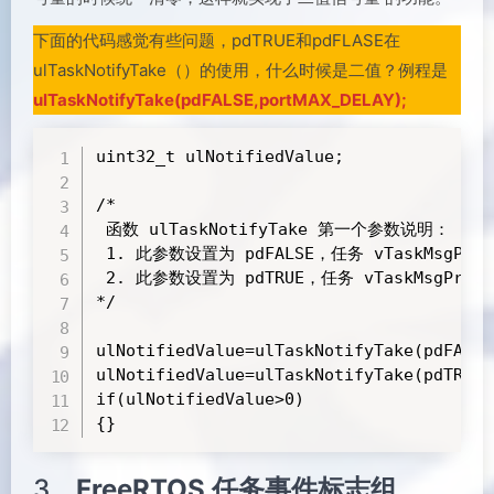
下面的代码感觉有些问题，pdTRUE和pdFLASE在
ulTaskNotifyTake（）的使用，什么时候是二值？例程是
ulTaskNotifyTake(pdFALSE,portMAX_DELAY);
uint32_t ulNotifiedValue;

/* 

 函数 ulTaskNotifyTake 第一个参数说明：

 1. 此参数设置为 pdFALSE，任务 vTaskMsgPro
 2. 此参数设置为 pdTRUE，任务 vTaskMsgPro 
*/

ulNotifiedValue=ulTaskNotifyTake(pdFALSE
ulNotifiedValue=ulTaskNotifyTake(pdTRUE,
if(ulNotifiedValue>0)

{}
3，
FreeRTOS 任务事件标志组