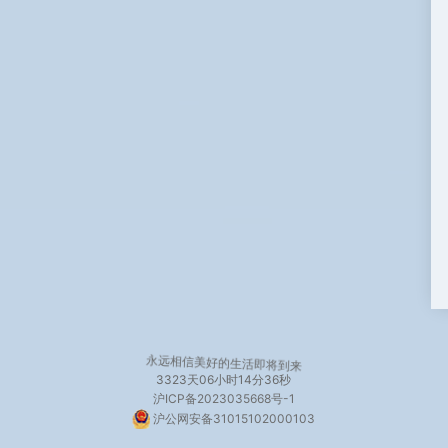
永远相信美好的生活即将到来
3323天
06小时14分37秒
沪ICP备2023035668号-1
沪公网安备31015102000103