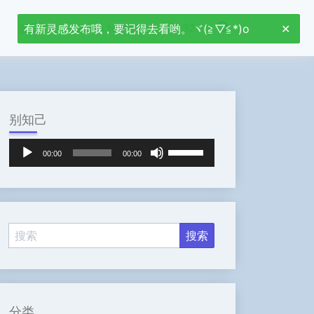
首页
Jetson Nano
stm32
有新灵感发布哦，要记得去看哟。ヾ(≧▽≦*)o
别知己
音
使
00:00
00:00
频
用
播
上
放
/
器
下
箭
头
键
来
增
高
分类