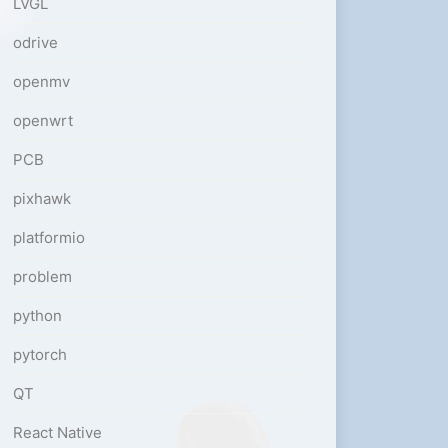
LVGL
odrive
openmv
openwrt
PCB
pixhawk
platformio
problem
python
pytorch
QT
React Native