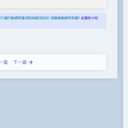
屽鏃犳敞鏄庡潎涓哄師鍒涳紝杞浇璇锋敞鏄庤浆鑷?
走着的小站
一篇
下一篇