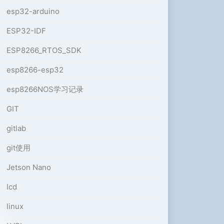
esp32-arduino
ESP32-IDF
ESP8266_RTOS_SDK
esp8266-esp32
esp8266NOS学习记录
GIT
gitlab
git使用
Jetson Nano
lcd
linux