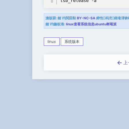
lsb_release -a   
澹版槑:
鏈枃閲囩敤
BY-NC-SA
鍗忚杩涜鎺堟潈锛
鏈枃鍦板潃:
linux查看系统信息ubuntu树莓派
linux
系统版本
上