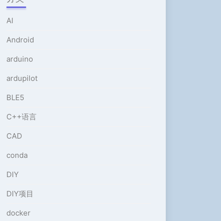
或
降
AI
低
音
Android
量。
arduino
ardupilot
BLE5
C++语言
CAD
conda
DIY
DIY项目
docker