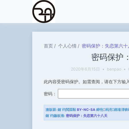
首页
个人心情
密码保护：失恋第六十
密码保护
2020年6月15日
•
benpao
•
此内容受密码保护。如需查阅，请在下方输
密码：
澹版槑:
鏈枃閲囩敤
BY-NC-SA
鍗忚杩涜鎺堟潈锛
鏈枃鍦板潃:
密码保护：失恋第六十八天