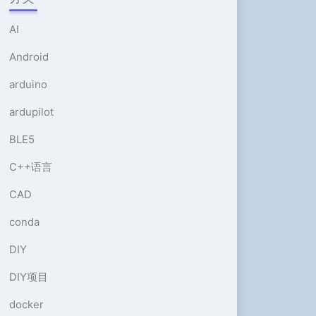
或
降
AI
低
音
Android
量。
arduino
ardupilot
BLE5
C++语言
CAD
conda
DIY
DIY项目
docker