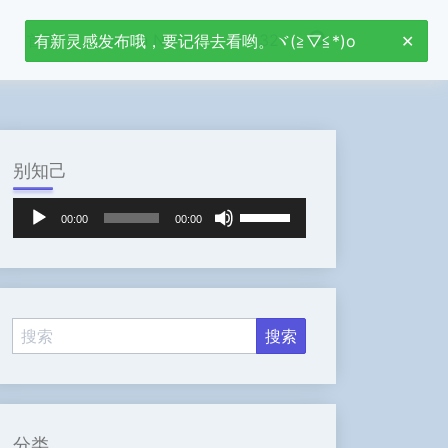
首页
Jetson Nano
stm32
有新灵感发布哦，要记得去看哟。ヾ(≧▽≦*)o
别知己
音
使
00:00
00:00
频
用
播
上
放
/
器
下
箭
头
键
来
增
高
分类