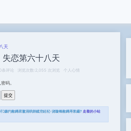
八天
：失恋第六十八天
0条评论
浏览次数:2,055 次浏览
个人心情
入密码。
屽鏃犳敞鏄庡潎涓哄師鍒涳紝杞浇璇锋敞鏄庤浆鑷?
走着的小站