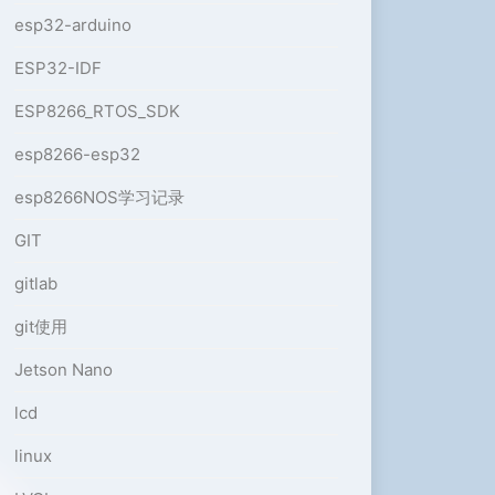
esp32-arduino
ESP32-IDF
ESP8266_RTOS_SDK
esp8266-esp32
esp8266NOS学习记录
GIT
gitlab
git使用
Jetson Nano
lcd
linux