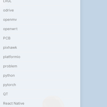
LVGL
odrive
openmv
openwrt
PCB
pixhawk
platformio
problem
python
pytorch
QT
React Native