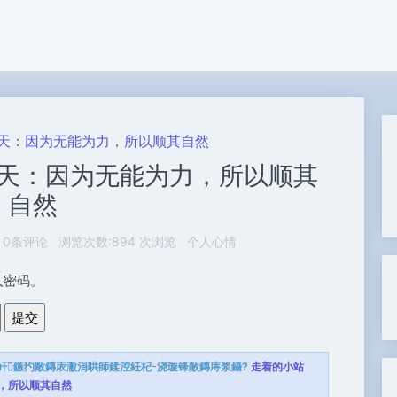
天：因为无能为力，所以顺其自然
天：因为无能为力，所以顺其
自然
0条评论
浏览次数:894 次浏览
个人心情
入密码。
屽鏃犳敞鏄庡潎涓哄師鍒涳紝杞浇璇锋敞鏄庤浆鑷?
走着的小站
，所以顺其自然