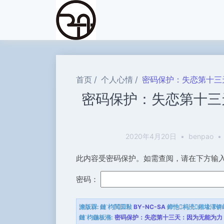
首页
个人心情
密码保护：失恋第十三
密码保护：失恋第十三
2020年4月20日
•
benpao
•
此内容受密码保护。如需查阅，请在下方输
密码：
澹版槑:
鏈枃閲囩敤
BY-NC-SA
鍗忚杩涜鎺堟潈锛
鏈枃鍦板潃:
密码保护：失恋第十三天：因为无能为力