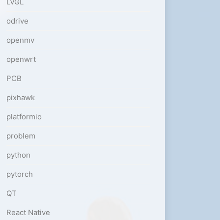
LVGL
odrive
openmv
openwrt
PCB
pixhawk
platformio
problem
python
pytorch
QT
React Native