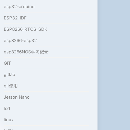
esp32-arduino
ESP32-IDF
ESP8266_RTOS_SDK
esp8266-esp32
esp8266NOS学习记录
GIT
gitlab
git使用
Jetson Nano
lcd
linux