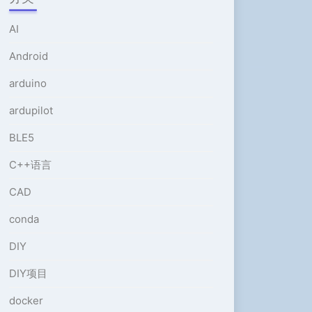
或
降
AI
低
音
Android
量。
arduino
ardupilot
BLE5
C++语言
CAD
conda
DIY
DIY项目
docker