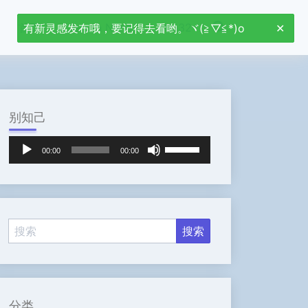
首页
Jetson Nano
stm32
有新灵感发布哦，要记得去看哟。ヾ(≧▽≦*)o
别知己
音
使
00:00
00:00
频
用
播
上
放
/
器
下
箭
头
键
来
增
高
分类