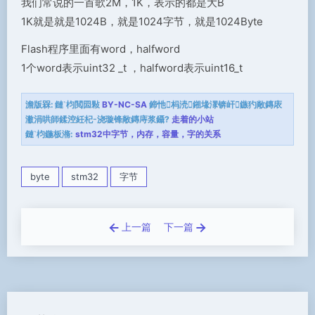
我们常说的一首歌2M，1K，表示的都是大B
1K就是就是1024B，就是1024字节，就是1024Byte
Flash程序里面有word，halfword
1个word表示uint32 _t ，halfword表示uint16_t
澹版槑:
鏈枃閲囩敤
BY-NC-SA
鍗忚杩涜鎺堟潈锛屽鏃犳敞鏄庡
潎涓哄師鍒涳紝杞浇璇锋敞鏄庤浆鑷?
走着的小站
鏈枃鍦板潃:
stm32中字节，内存，容量，字的关系
byte
stm32
字节
上一篇
下一篇