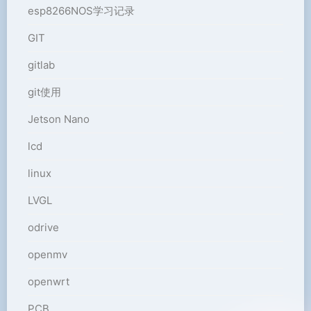
esp8266NOS学习记录
GIT
gitlab
git使用
Jetson Nano
lcd
linux
LVGL
odrive
openmv
openwrt
PCB