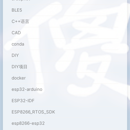
BLE5
C++语言
CAD
conda
DIY
DIY项目
docker
esp32-arduino
ESP32-IDF
ESP8266_RTOS_SDK
esp8266-esp32