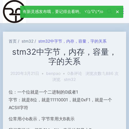
有新灵感发布哦，要记得去看哟。ヾ(≧▽≦*)o
首页
stm32
stm32中字节，内存，容量，字的关系
stm32中字节，内存，容量，
字的关系
2020年3月21日
•
benpao
•
0条评论
浏览次数:1,886 次
浏览
stm32
位：一个位就是一个二进制的0或者1
字节：就是8位，就是11110001，就是0xF1，就是一个
ACSII字符
位常用小b表示，字节常用大B表示