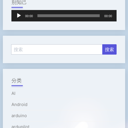
别知己
音
00:00
00:00
频
播
放
器
分类
AI
Android
arduino
ardupilot