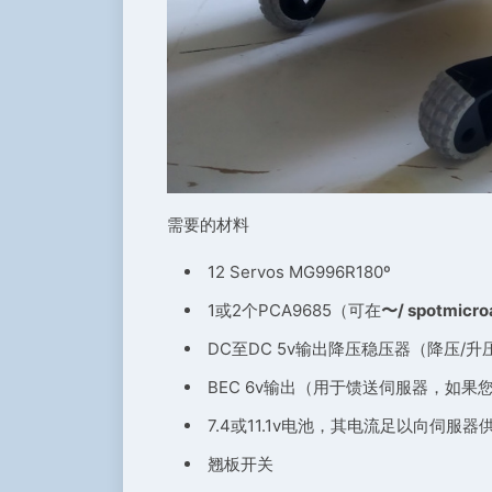
需要的材料
12 Servos MG996R180º
1或2个PCA9685（可在
〜/ spotmicroa
DC至DC 5v输出降压稳压器（降压
BEC 6v输出（用于馈送伺服器，如
7.4或11.1v电池，其电流足以向伺服器
翘板开关