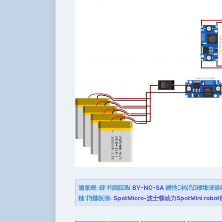
澹版槑:
鏈枃閲囩敤
BY-NC-SA
鍗忚杩涜鎺堟潈锛
鏈枃鍦板潃:
SpotMicro-波士顿动力SpotMini ro