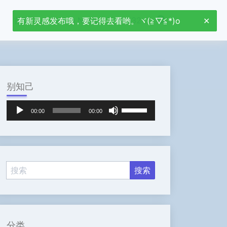
首页
Jetson Nano
stm32
有新灵感发布哦，要记得去看哟。ヾ(≧▽≦*)o
别知己
音
使
00:00
00:00
频
用
播
上
放
/
器
下
箭
头
键
来
增
高
分类