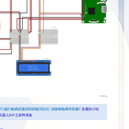
屽鏃犳敞鏄庡潎涓哄師鍒涳紝杞浇璇锋敞鏄庤浆鑷?
走着的小站
bot机器人DIY之材料准备