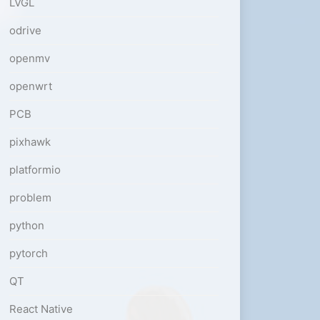
LVGL
odrive
openmv
openwrt
PCB
pixhawk
platformio
problem
python
pytorch
QT
React Native