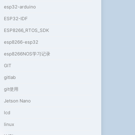
esp32-arduino
ESP32-IDF
ESP8266_RTOS_SDK
esp8266-esp32
esp8266NOS学习记录
GIT
gitlab
git使用
Jetson Nano
lcd
linux