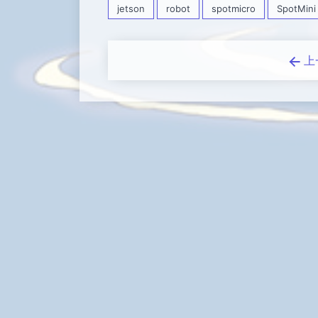
jetson
robot
spotmicro
SpotMini
上