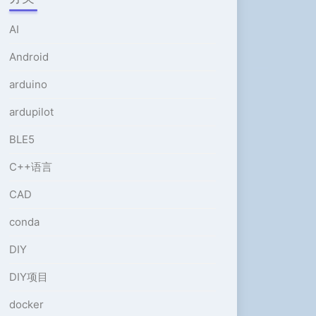
或
降
AI
低
音
Android
量。
arduino
ardupilot
BLE5
C++语言
CAD
conda
DIY
DIY项目
docker