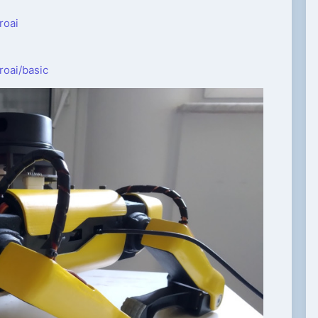
roai
roai/basic