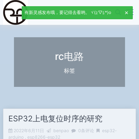
有新灵感发布哦，要记得去看哟。ヾ(≧▽≦*)o
rc电路
标签
ESP32上电复位时序的研究
2022年6月11日
benpao
0条评论
esp32-
arduino
esp8266-esp32