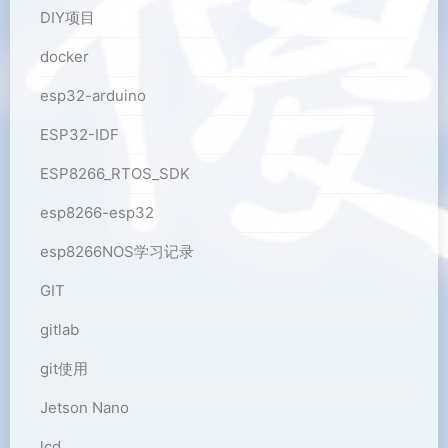
DIY项目
docker
esp32-arduino
ESP32-IDF
ESP8266_RTOS_SDK
esp8266-esp32
esp8266NOS学习记录
GIT
gitlab
git使用
Jetson Nano
lcd