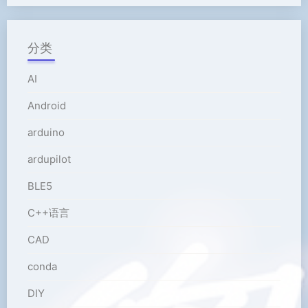
分类
AI
Android
arduino
ardupilot
BLE5
C++语言
CAD
conda
DIY