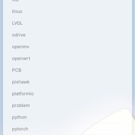
linux
LVGL
odrive
openmv
openwrt
PCB
pixhawk
platformio
problem
python
pytorch