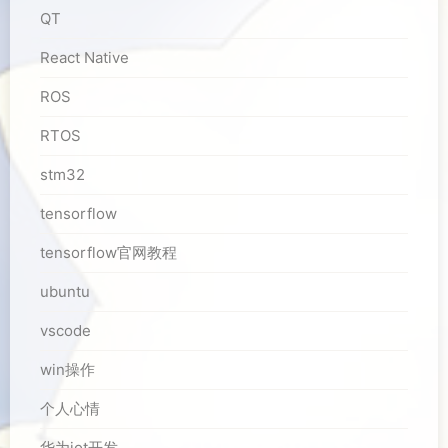
QT
React Native
ROS
RTOS
stm32
tensorflow
tensorflow官网教程
ubuntu
vscode
win操作
个人心情
华为iot开发