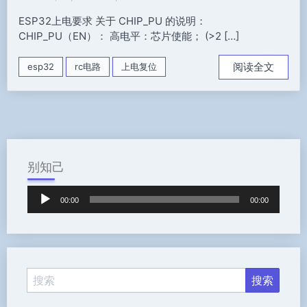
ESP32上电要求 关于 CHIP_PU 的说明：
CHIP_PU（EN）： 高电平：芯片使能； (>2 […]
阅读全文
esp32
rc电路
上电复位
别知己
音
00:00
00:00
频
播
放
器