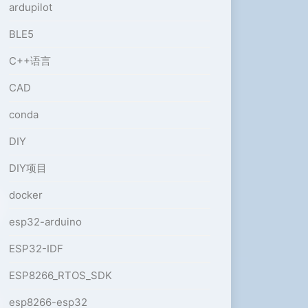
ardupilot
BLE5
C++语言
CAD
conda
DIY
DIY项目
docker
esp32-arduino
ESP32-IDF
ESP8266_RTOS_SDK
esp8266-esp32