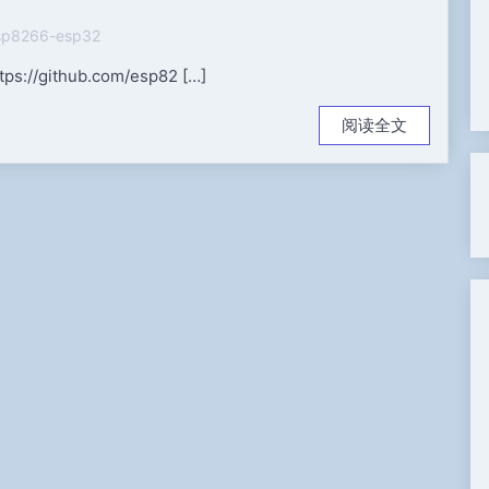
sp8266-esp32
//github.com/esp82 […]
阅读全文