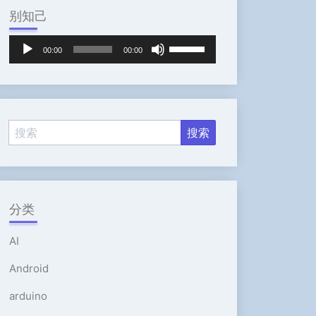
别知己
音
使
00:00
00:00
频
用
播
上
放
/
器
下
箭
头
键
来
增
高
分类
或
降
AI
低
音
Android
量。
arduino