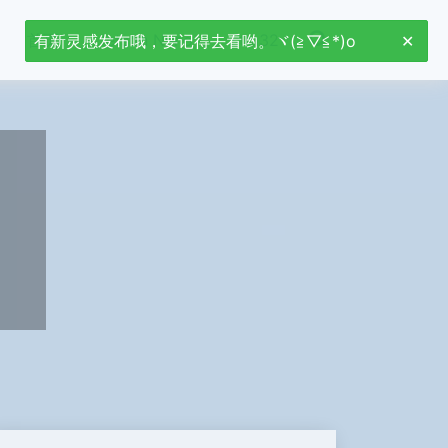
首页
Jetson Nano
stm32
有新灵感发布哦，要记得去看哟。ヾ(≧▽≦*)o