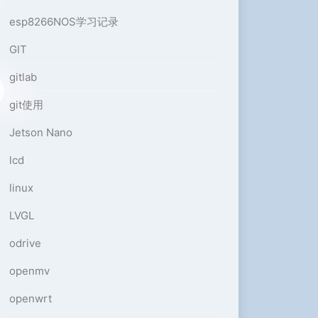
esp8266NOS学习记录
GIT
gitlab
git使用
Jetson Nano
lcd
linux
LVGL
odrive
openmv
openwrt