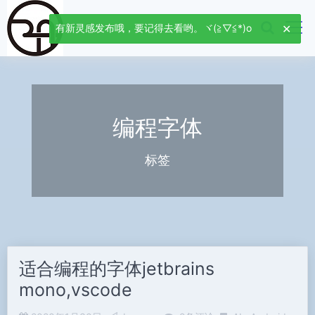
有新灵感发布哦，要记得去看哟。ヾ(≧▽≦*)o
编程字体
标签
适合编程的字体jetbrains
mono,vscode