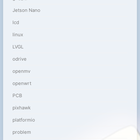
Jetson Nano
lcd
linux
LVGL
odrive
openmv
openwrt
PCB
pixhawk
platformio
problem