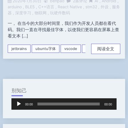
2020年1月30日
benpao
2条评论
AI
Android
arduino
BLE5
C++语言
React Native
stm32
外设
服务
器
深度学习
物联网
玩硬件数码
一， 在当今的大部分时间里，我们作为开发人员都在看代
码。我们一直在寻找最佳字体，以使我们更容易在屏幕上查
看文本 […]
阅读全文
jetbrains
ubuntu字体
vscode
编程字体
别知己
音
00:00
00:00
频
播
放
器