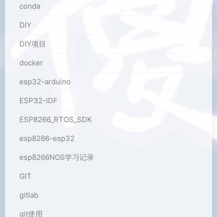
conda
DIY
DIY项目
docker
esp32-arduino
ESP32-IDF
ESP8266_RTOS_SDK
esp8266-esp32
esp8266NOS学习记录
GIT
gitlab
git使用