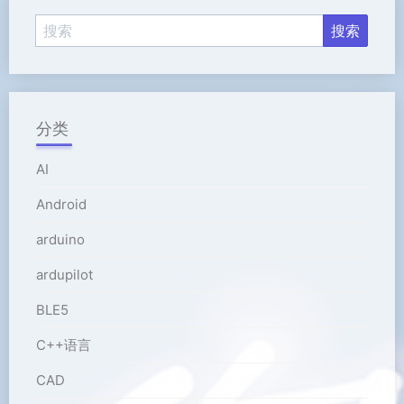
分类
AI
Android
arduino
ardupilot
BLE5
C++语言
CAD