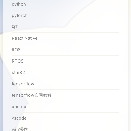
python
pytorch
QT
React Native
ROS
RTOS
stm32
tensorflow
tensorflow官网教程
ubuntu
vscode
win操作