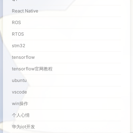
React Native
ROS
RTOS
stm32
tensorflow
tensorflow官网教程
ubuntu
vscode
win操作
个人心情
华为iot开发