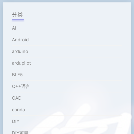
分类
AI
Android
arduino
ardupilot
BLE5
C++语言
CAD
conda
DIY
DIY项目