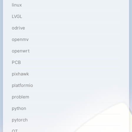
linux
LVGL
odrive
openmv
openwrt
PCB
pixhawk
platformio
problem
python
pytorch
QT