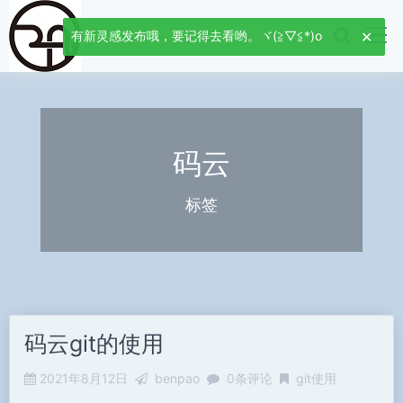
有新灵感发布哦，要记得去看哟。ヾ(≧▽≦*)o
码云
标签
码云git的使用
2021年8月12日
benpao
0条评论
git使用