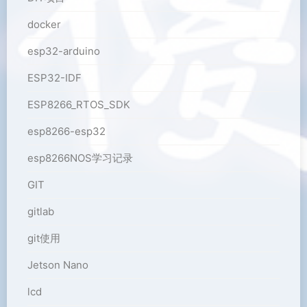
docker
esp32-arduino
ESP32-IDF
ESP8266_RTOS_SDK
esp8266-esp32
esp8266NOS学习记录
GIT
gitlab
git使用
Jetson Nano
lcd