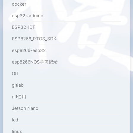
docker
esp32-arduino
ESP32-IDF
ESP8266_RTOS_SDK
esp8266-esp32
esp8266NOS学习记录
GIT
gitlab
git使用
Jetson Nano
lcd
linux