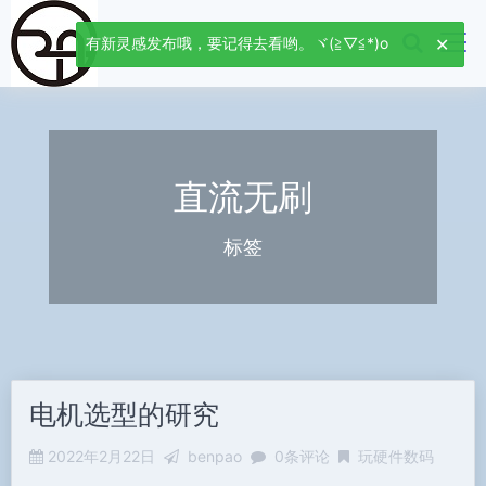
有新灵感发布哦，要记得去看哟。ヾ(≧▽≦*)o
直流无刷
标签
电机选型的研究
2022年2月22日
benpao
0条评论
玩硬件数码