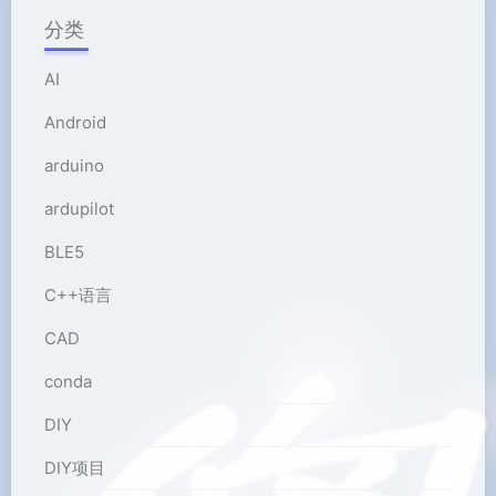
分类
AI
Android
arduino
ardupilot
BLE5
C++语言
CAD
conda
DIY
DIY项目