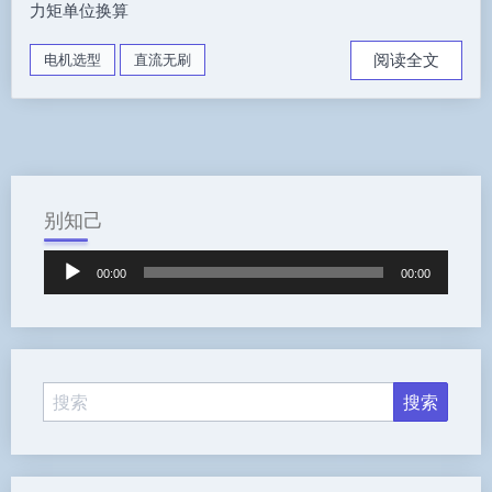
力矩单位换算
阅读全文
电机选型
直流无刷
别知己
音
00:00
00:00
频
播
放
器