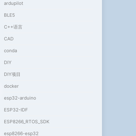
ardupilot
BLE5
C++语言
CAD
conda
DIY
DIY项目
docker
esp32-arduino
ESP32-IDF
ESP8266_RTOS_SDK
esp8266-esp32