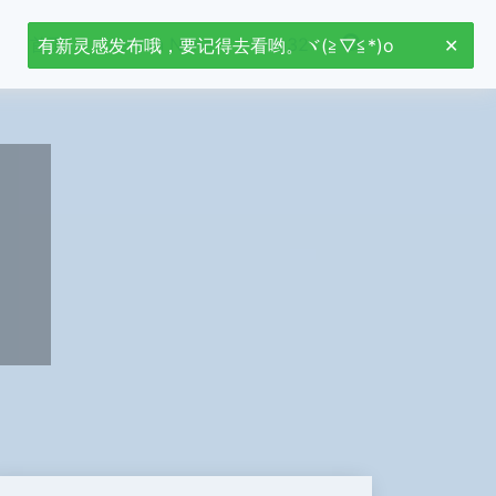
首页
Jetson Nano
stm32
有新灵感发布哦，要记得去看哟。ヾ(≧▽≦*)o