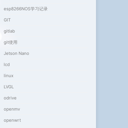
esp8266NOS学习记录
GIT
gitlab
git使用
Jetson Nano
lcd
linux
LVGL
odrive
openmv
openwrt