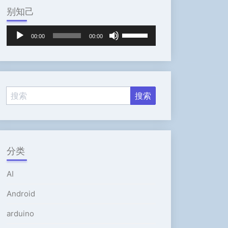
别知己
音
使
00:00
00:00
频
用
播
上
放
/
器
下
箭
头
键
来
增
高
分类
或
降
AI
低
音
Android
量。
arduino