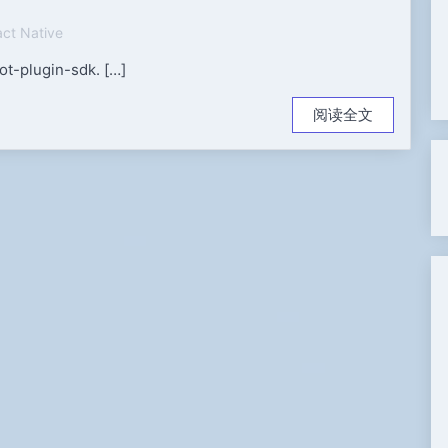
ct Native
t-plugin-sdk. […]
阅读全文