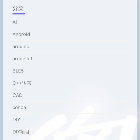
分类
AI
Android
arduino
ardupilot
BLE5
C++语言
CAD
conda
DIY
DIY项目