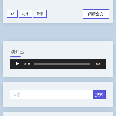
阅读全文
k3
梅林
降频
别知己
音
00:00
00:00
频
播
放
器