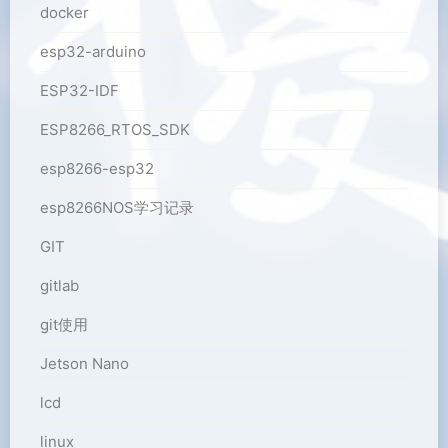
docker
esp32-arduino
ESP32-IDF
ESP8266_RTOS_SDK
esp8266-esp32
esp8266NOS学习记录
GIT
gitlab
git使用
Jetson Nano
lcd
linux