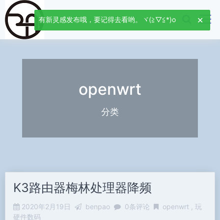
有新灵感发布哦，要记得去看哟。ヾ(≧▽≦*)o
openwrt
分类
K3路由器梅林处理器降频
2020年2月19日
benpao
0条评论
openwrt
玩
硬件数码