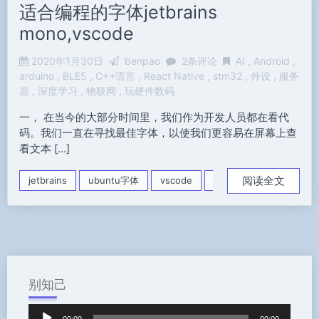
适合编程的字体jetbrains
mono,vscode
2020年1月30日
benpao
2条评论
AI
Android
arduino
BLE5
C++语言
React Native
stm32
外设
服务
器
深度学习
物联网
玩硬件数码
一， 在当今的大部分时间里，我们作为开发人员都在看代
码。我们一直在寻找最佳字体，以使我们更容易在屏幕上查
看文本 […]
阅读全文
jetbrains
ubuntu字体
vscode
编程字体
别知己
音
00:00
00:00