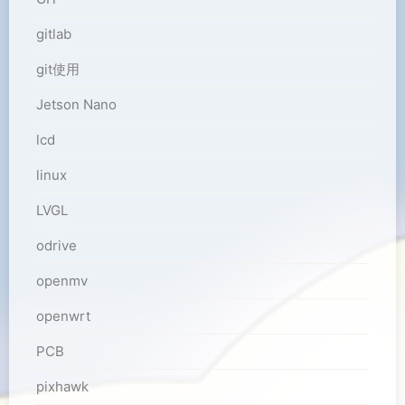
gitlab
git使用
Jetson Nano
lcd
linux
LVGL
odrive
openmv
openwrt
PCB
pixhawk