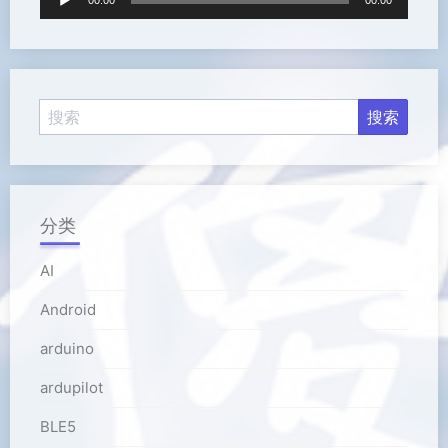
频
播
放
器
分类
AI
Android
arduino
ardupilot
BLE5