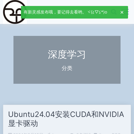
有新灵感发布哦，要记得去看哟。ヾ(≧▽≦*)o
深度学习
分类
Ubuntu24.04安装CUDA和NVIDIA
显卡驱动