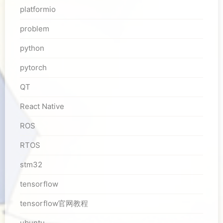
platformio
problem
python
pytorch
QT
React Native
ROS
RTOS
stm32
tensorflow
tensorflow官网教程
ubuntu