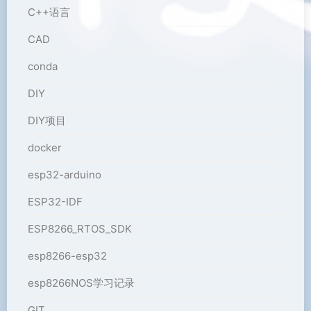
C++语言
CAD
conda
DIY
DIY项目
docker
esp32-arduino
ESP32-IDF
ESP8266_RTOS_SDK
esp8266-esp32
esp8266NOS学习记录
GIT