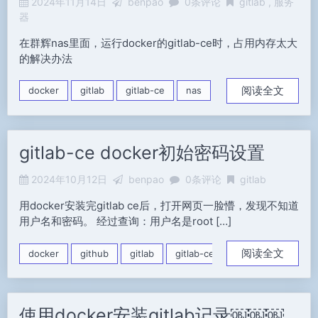
2024年11月14日
benpao
0条评论
gitlab
服务
器
在群辉nas里面，运行docker的gitlab-ce时，占用内存太大
的解决办法
阅读全文
docker
gitlab
gitlab-ce
nas
内存占用多
gitlab-ce docker初始密码设置
2024年10月12日
benpao
0条评论
gitlab
用docker安装完gitlab ce后，打开网页一脸懵，发现不知道
用户名和密码。 经过查询：用户名是root […]
阅读全文
docker
github
gitlab
gitlab-ce
密码
使用docker安装gitlab记录￼￼￼