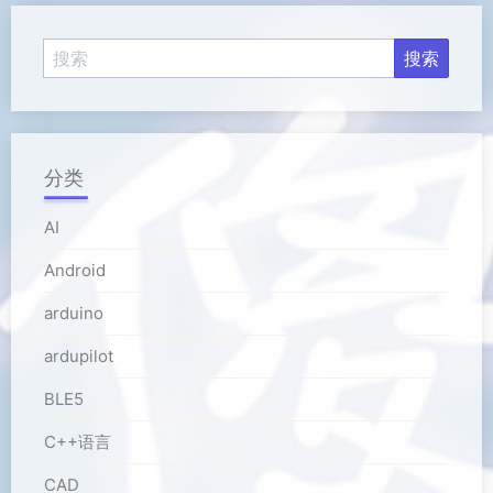
器
分类
AI
Android
arduino
ardupilot
BLE5
C++语言
CAD