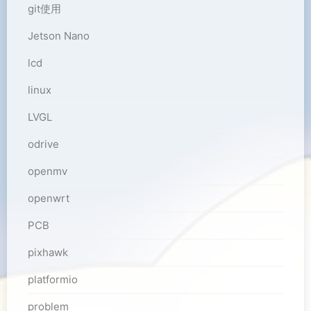
git使用
Jetson Nano
lcd
linux
LVGL
odrive
openmv
openwrt
PCB
pixhawk
platformio
problem