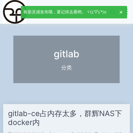
有新灵感发布哦，要记得去看哟。ヾ(≧▽≦*)o
gitlab
分类
gitlab-ce占内存太多，群辉NAS下
docker内